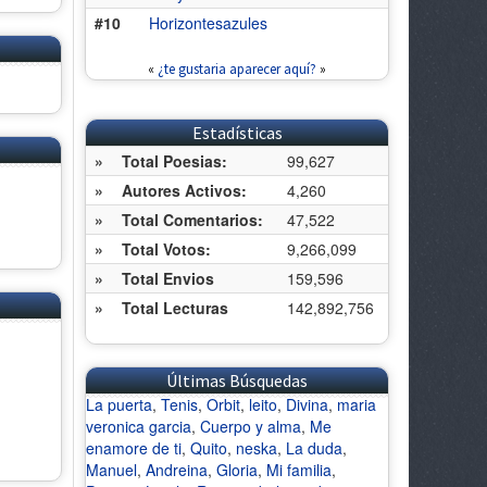
#10
Horizontesazules
«
¿te gustaria aparecer aquí?
»
Estadísticas
»
Total Poesias:
99,627
»
Autores Activos:
4,260
»
Total Comentarios:
47,522
»
Total Votos:
9,266,099
»
Total Envios
159,596
»
Total Lecturas
142,892,756
Últimas Búsquedas
La puerta
,
Tenis
,
Orbit
,
leito
,
Divina
,
maria
veronica garcia
,
Cuerpo y alma
,
Me
enamore de ti
,
Quito
,
neska
,
La duda
,
Manuel
,
Andreina
,
Gloria
,
Mi familia
,