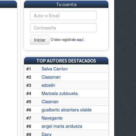
Tu cuenta
Iniciar
O bien regístrate
aquí.
TOP AUTORES DESTACADOS
#1
Salva Carrion
#2
Classman
#3
edcelin
#4
Maricela zubicueta.
#5
Clasman
#6
gualberto alcantara olalde
#7
Navegante
#8
angel maria andueza
#9
Dany