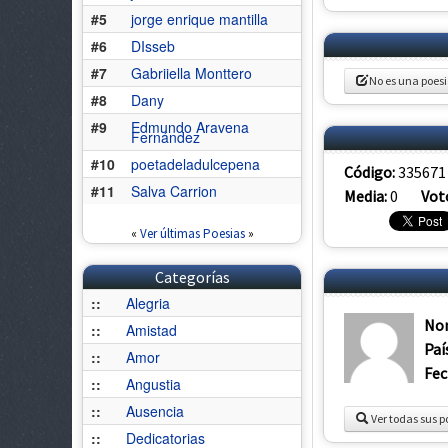
#5
jorge enrique mantilla
#6
DIsseb
#7
Gabriiella Monttero
No es una poes
#8
Dany
#9
Edmundo Aravena
Fernández
#10
poetadeladulcepena
Código:
335671
#11
Salva Carrion
Media:
0
Vot
«
Ver últimas Poesias
»
Categorías
::
Alegria
No
::
Amistad
Paí
::
Amor
Fec
::
Angustia
::
Ausencia
Ver todas sus p
::
Dedicatorias