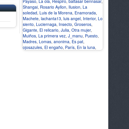
Payaso
,
La ola
,
Respiro
,
baltasar bennasar
,
Shangai
,
Rosario Ayllon
,
Ilusion
,
La
soledad
,
Luis de la Morena
,
Enamorada
,
Machete
,
lachanta13
,
luis angel
,
Interior
,
Lo
siento
,
Luciernaga
,
Insecto
,
Groseros
,
Gigante
,
El relicario
,
Julia
,
Otra mujer
,
Muiños
,
La primera vez
,
J_manu
,
Puesto
,
Madres
,
Lomas
,
anonima
,
Es pat
,
ojosazules
,
El engaño
,
París
,
En la luna
,