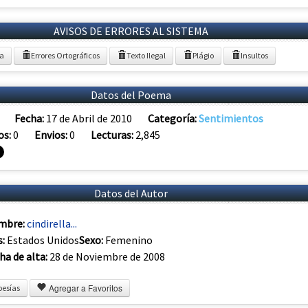
AVISOS DE ERRORES AL SISTEMA
ia
Errores Ortográficos
Texto Ilegal
Plágio
Insultos
Datos del Poema
Fecha:
17 de Abril de 2010
Categoría:
Sentimientos
os:
0
Envios:
0
Lecturas:
2,845
Datos del Autor
mbre:
cindirella...
s:
Estados Unidos
Sexo:
Femenino
ha de alta:
28 de Noviembre de 2008
Agregar a Favoritos
oesías