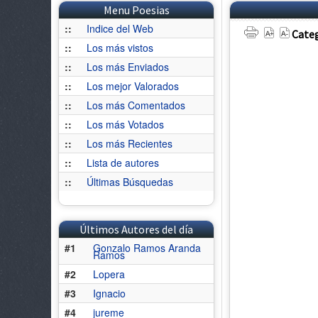
Menu Poesias
::
Indice del Web
Categ
::
Los más vistos
::
Los más Enviados
::
Los mejor Valorados
::
Los más Comentados
::
Los más Votados
::
Los más Recientes
::
Lista de autores
::
Últimas Búsquedas
Últimos Autores del día
#1
Gonzalo Ramos Aranda
Ramos
#2
Lopera
#3
Ignacio
#4
jureme