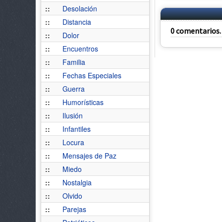
::
Desolación
::
Distancia
0 comentarios. 
::
Dolor
::
Encuentros
::
Familia
::
Fechas Especiales
::
Guerra
::
Humorísticas
::
Ilusión
::
Infantiles
::
Locura
::
Mensajes de Paz
::
Miedo
::
Nostalgia
::
Olvido
::
Parejas