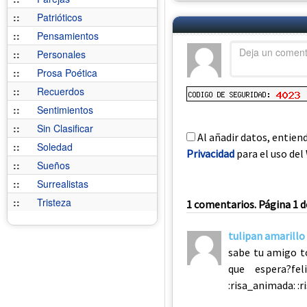
::
Patrióticos
::
Pensamientos
::
Personales
::
Prosa Poética
::
Recuerdos
::
Sentimientos
::
Sin Clasificar
Al añadir datos, entien
::
Soledad
Privacidad
para el uso del 
::
Sueños
::
Surrealistas
::
Tristeza
1 comentarios. Página 1 d
tulipan amarillo
sabe tu amigo to
que espera?fe
:risa_animada: :ris