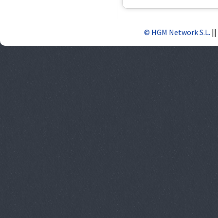
© HGM Network S.L.
||