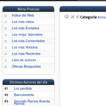
Menu Poesias
::
Indice del Web
Categoría:
Amis
::
Los más vistos
::
Los más Enviados
::
Los mejor Valorados
::
Los más Comentados
::
Los más Votados
::
Los más Recientes
::
Lista de autores
::
Últimas Búsquedas
Últimos Autores del día
#1
Luz perdida
#2
Biancaestella
#3
Gonzalo Ramos Aranda
Ramos