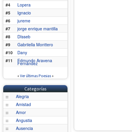
#4
Lopera
#5
Ignacio
#6
jureme
#7
jorge enrique mantilla
#8
DIsseb
#9
Gabriiella Monttero
#10
Dany
#11
Edmundo Aravena
Fernández
«
Ver últimas Poesias
»
Categorías
::
Alegria
::
Amistad
::
Amor
::
Angustia
::
Ausencia