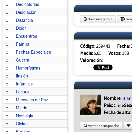
::
Dedicatorias
::
Desolación
No es una poesia
Error
::
Distancia
::
Dolor
::
Encuentros
::
Familia
Código:
259443
Fecha:
::
Fechas Especiales
Media:
6.65
Votos:
188
::
Guerra
Valoración:
::
Humorísticas
::
Ilusión
::
Infantiles
::
Locura
Nombre:
Bian
::
Mensajes de Paz
País:
Chile
Sex
::
Miedo
Fecha de alta:
::
Nostalgia
::
Olvido
Ver todas sus poesías
::
Parejas