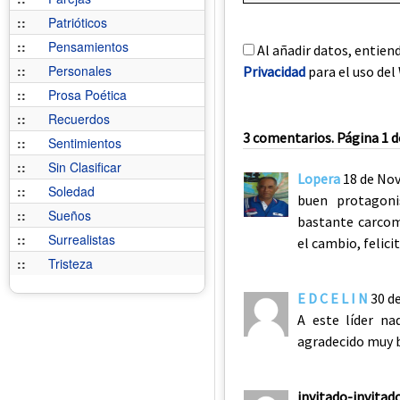
::
Patrióticos
::
Pensamientos
Al añadir datos, entien
::
Personales
Privacidad
para el uso del 
::
Prosa Poética
::
Recuerdos
3 comentarios. Página 1 d
::
Sentimientos
::
Sin Clasificar
Lopera
18 de No
::
Soledad
buen protagon
::
Sueños
bastante carcomi
::
Surrealistas
el cambio, felic
::
Tristeza
E D C E L I N
30 d
A este líder n
agradecido muy 
invitado-invitad