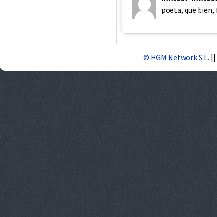
poeta, que bien, 
© HGM Network S.L.
||