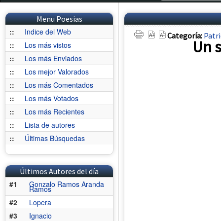
Menu Poesias
::
Indice del Web
Categoría:
Patri
Un 
::
Los más vistos
::
Los más Enviados
::
Los mejor Valorados
::
Los más Comentados
::
Los más Votados
::
Los más Recientes
::
Lista de autores
::
Últimas Búsquedas
Últimos Autores del día
#1
Gonzalo Ramos Aranda
Ramos
#2
Lopera
#3
Ignacio