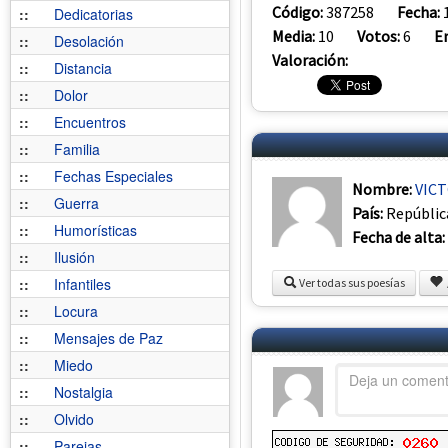
Código:
387258
Fecha:
::
Dedicatorias
Media:
10
Votos:
6
E
::
Desolación
Valoración:
::
Distancia
::
Dolor
::
Encuentros
::
Familia
::
Fechas Especiales
Nombre:
VICT
::
Guerra
País:
Repúblic
::
Humorísticas
Fecha de alta:
::
Ilusión
::
Infantiles
Ver todas sus poesías
::
Locura
::
Mensajes de Paz
::
Miedo
::
Nostalgia
::
Olvido
::
Parejas