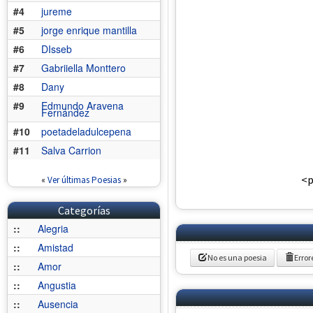
#4
jureme
#5
jorge enrique mantilla
#6
DIsseb
#7
Gabriiella Monttero
#8
Dany
#9
Edmundo Aravena
Fernández
#10
poetadeladulcepena
#11
Salva Carrion
<p
«
Ver últimas Poesias
»
Categorías
::
Alegria
::
Amistad
No es una poesia
Error
::
Amor
::
Angustia
::
Ausencia