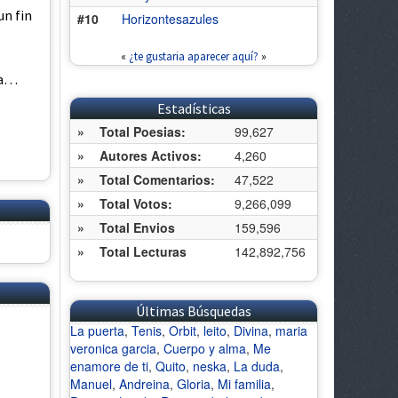
un fin
#10
Horizontesazules
«
¿te gustaria aparecer aquí?
»
za…
Estadísticas
»
Total Poesias:
99,627
»
Autores Activos:
4,260
»
Total Comentarios:
47,522
»
Total Votos:
9,266,099
»
Total Envios
159,596
»
Total Lecturas
142,892,756
Últimas Búsquedas
La puerta
,
Tenis
,
Orbit
,
leito
,
Divina
,
maria
veronica garcia
,
Cuerpo y alma
,
Me
enamore de ti
,
Quito
,
neska
,
La duda
,
Manuel
,
Andreina
,
Gloria
,
Mi familia
,