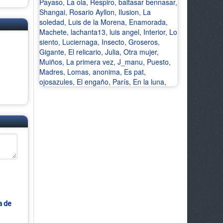
Payaso
,
La ola
,
Respiro
,
baltasar bennasar
,
Shangai
,
Rosario Ayllon
,
Ilusion
,
La
soledad
,
Luis de la Morena
,
Enamorada
,
Machete
,
lachanta13
,
luis angel
,
Interior
,
Lo
siento
,
Luciernaga
,
Insecto
,
Groseros
,
Gigante
,
El relicario
,
Julia
,
Otra mujer
,
Muiños
,
La primera vez
,
J_manu
,
Puesto
,
Madres
,
Lomas
,
anonima
,
Es pat
,
ojosazules
,
El engaño
,
París
,
En la luna
,
a de