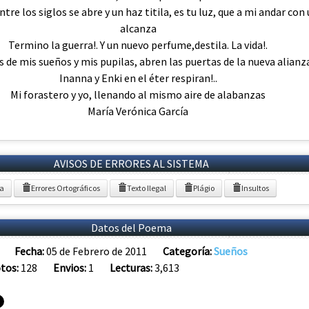
tre los siglos se abre y un haz titila, es tu luz, que a mi andar con 
alcanza
Termino la guerra!. Y un nuevo perfume,destila. La vida!.
s de mis sueños y mis pupilas, abren las puertas de la nueva alian
Inanna y Enki en el éter respiran!..
Mi forastero y yo, llenando al mismo aire de alabanzas
María Verónica García
AVISOS DE ERRORES AL SISTEMA
ia
Errores Ortográficos
Texto Ilegal
Plágio
Insultos
Datos del Poema
Fecha:
05 de Febrero de 2011
Categoría:
Sueños
tos:
128
Envios:
1
Lecturas:
3,613