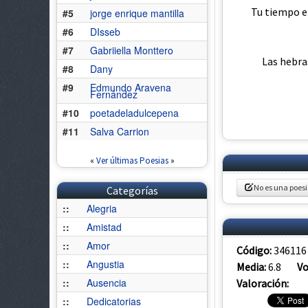
Tu tiempo en
#5
jorge enrique mantilla
#6
DIsseb
#7
Gabriiella Monttero
Las hebra
#8
Dany
#9
Edmundo Aravena
Fernández
#10
poetadeladulcepena
#11
Salva Carrion
«
Ver últimas Poesias
»
No es una poes
Categorías
::
Alegria
::
Amistad
::
Amor
Código:
346116
::
Angustia
Media:
6.8
Vo
::
Ausencia
Valoración:
::
Dedicatorias