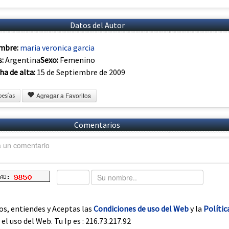
Datos del Autor
mbre:
maria veronica garcia
s:
Argentina
Sexo:
Femenino
ha de alta:
15 de Septiembre de 2009
Agregar a Favoritos
oesías
Comentarios
os, entiendes y Aceptas las
Condiciones de uso del Web
y la
Polític
el uso del Web. Tu Ip es : 216.73.217.92