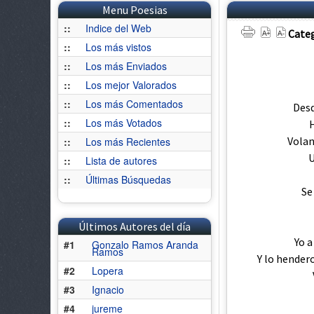
Menu Poesias
::
Indice del Web
Categ
::
Los más vistos
::
Los más Enviados
::
Los mejor Valorados
::
Los más Comentados
Desd
::
Los más Votados
Volan
::
Los más Recientes
U
::
Lista de autores
::
Últimas Búsquedas
Se
Últimos Autores del día
Yo a
#1
Gonzalo Ramos Aranda
Ramos
Y lo hendero
#2
Lopera
#3
Ignacio
#4
jureme