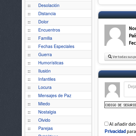
::
Desolación
::
Distancia
::
Dolor
No
::
Encuentros
Paí
::
Familia
Fec
::
Fechas Especiales
::
Guerra
Ver todas sus p
::
Humorísticas
::
Ilusión
::
Infantiles
::
Locura
::
Mensajes de Paz
::
Miedo
::
Nostalgia
::
Olvido
Al añadir dat
::
Parejas
Privacidad
para 