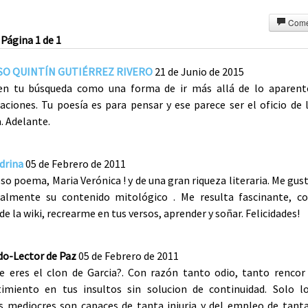
Come
Página 1 de 1
O QUINTÍN GUTIÉRREZ RIVERO
21 de Junio de 2015
en tu búsqueda como una forma de ir más allá de lo aparent
taciones. Tu poesía es para pensar y ese parece ser el oficio de 
. Adelante.
drina
05 de Febrero de 2011
so poema, Maria Verónica ! y de una gran riqueza literaria. Me gus
ialmente su contenido mitológico . Me resulta fascinante, c
de la wiki, recrearme en tus versos, aprender y soñar. Felicidades!
do-Lector de Paz
05 de Febrero de 2011
ue eres el clon de Garcia?. Con razón tanto odio, tanto rencor
timiento en tus insultos sin solucion de continuidad. Solo l
s mediocres son capaces de tanta injuria y del empleo de tant