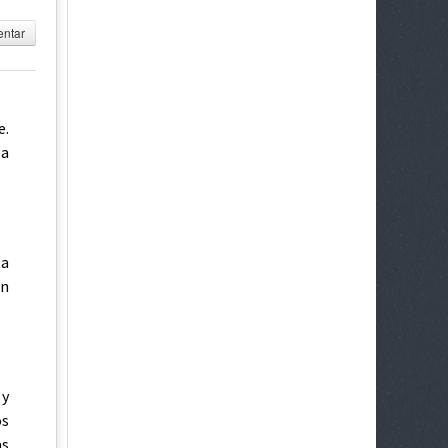
ntar
e.
la
ta
on
 y
os
as