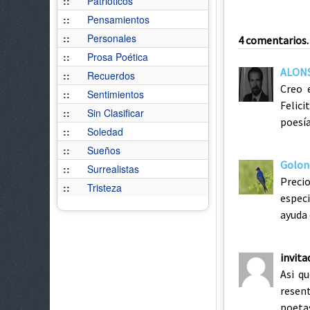
::
Patrióticos
::
Pensamientos
::
Personales
4 comentarios. 
::
Prosa Poética
ALONS
::
Recuerdos
Creo 
::
Sentimientos
Felici
::
Sin Clasificar
poesía
::
Soledad
::
Sueños
Golon
::
Surrealistas
Precio
::
Tristeza
espec
ayuda 
invita
Asi q
resen
poeta