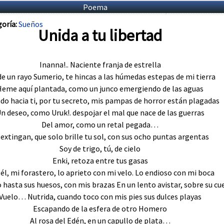
Poema
oría:
Sueños
Unida a tu libertad
Inanna!.. Naciente franja de estrella
e un rayo Sumerio, te hincas a las húmedas estepas de mi tierra
Heme aquí plantada, como un junco emergiendo de las aguas
do hacia ti, por tu secreto, mis pampas de horror están plagadas
n deseo, como Uruk!. despojar el mal que nace de las guerras
Del amor, como un retal pegada…
 extingan, que solo brille tu sol, con sus ocho puntas argentas
Soy de trigo, tú, de cielo
Enki, retoza entre tus gasas
 él, mi forastero, lo aprieto con mi velo. Lo endioso con mi boca
 hasta sus huesos, con mis brazas En un lento avistar, sobre su cue
Vuelo… Nutrida, cuando toco con mis pies sus dulces playas
Escapando de la esfera de otro Homero
Al rosa del Edén, en un capullo de plata…