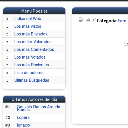
Menu Poesias
::
Indice del Web
Categoría:
Fami
::
Los más vistos
::
Los más Enviados
::
Los mejor Valorados
L
::
Los más Comentados
::
Los más Votados
::
Los más Recientes
::
Lista de autores
::
Últimas Búsquedas
Últimos Autores del día
#1
Gonzalo Ramos Aranda
Ramos
#2
Lopera
#3
Ignacio