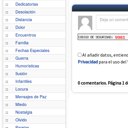
::
Dedicatorias
::
Desolación
::
Distancia
::
Dolor
::
Encuentros
::
Familia
::
Fechas Especiales
Al añadir datos, entien
::
Guerra
Privacidad
para el uso del 
::
Humorísticas
::
Ilusión
::
Infantiles
0 comentarios. Página 1 d
::
Locura
::
Mensajes de Paz
::
Miedo
::
Nostalgia
::
Olvido
::
Parejas