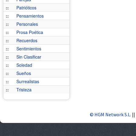
::
Patrióticos
::
Pensamientos
::
Personales
::
Prosa Poética
::
Recuerdos
::
Sentimientos
::
Sin Clasificar
::
Soledad
::
Sueños
::
Surrealistas
::
Tristeza
© HGM Network S.L.
||