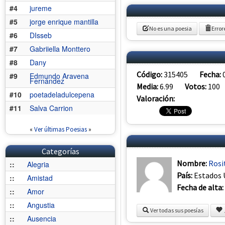
#4
jureme
#5
jorge enrique mantilla
No es una poesia
Error
#6
DIsseb
#7
Gabriiella Monttero
#8
Dany
Código:
315405
Fecha:
#9
Edmundo Aravena
Fernández
Media:
6.99
Votos:
100
#10
poetadeladulcepena
Valoración:
#11
Salva Carrion
«
Ver últimas Poesias
»
Categorías
Nombre:
Rosi
::
Alegria
País:
Estados 
::
Amistad
Fecha de alta:
::
Amor
::
Angustia
Ver todas sus poesías
::
Ausencia