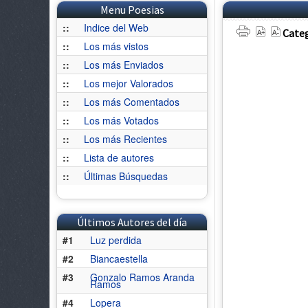
Menu Poesias
::
Indice del Web
Categ
::
Los más vistos
::
Los más Enviados
::
Los mejor Valorados
::
Los más Comentados
::
Los más Votados
::
Los más Recientes
::
Lista de autores
::
Últimas Búsquedas
Últimos Autores del día
#1
Luz perdida
#2
Biancaestella
#3
Gonzalo Ramos Aranda
Ramos
#4
Lopera