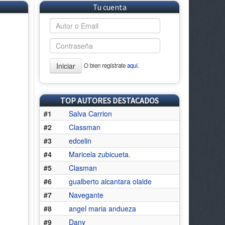
Tu cuenta
Iniciar
O bien regístrate
aquí.
TOP AUTORES DESTACADOS
#1
Salva Carrion
#2
Classman
#3
edcelin
#4
Maricela zubicueta.
#5
Clasman
#6
gualberto alcantara olalde
#7
Navegante
#8
angel maria andueza
#9
Dany