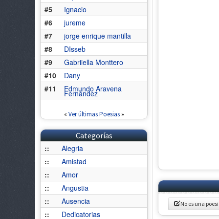
#5
Ignacio
#6
jureme
#7
jorge enrique mantilla
#8
DIsseb
#9
Gabriiella Monttero
#10
Dany
#11
Edmundo Aravena
Fernández
«
Ver últimas Poesias
»
Categorías
::
Alegria
::
Amistad
::
Amor
::
Angustia
::
Ausencia
No es una poes
::
Dedicatorias