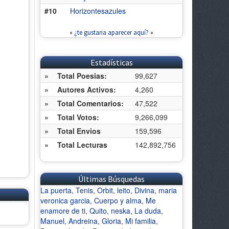
#10
Horizontesazules
«
¿te gustaria aparecer aquí?
»
Estadísticas
»
Total Poesias:
99,627
»
Autores Activos:
4,260
»
Total Comentarios:
47,522
»
Total Votos:
9,266,099
»
Total Envios
159,596
»
Total Lecturas
142,892,756
Últimas Búsquedas
La puerta
,
Tenis
,
Orbit
,
leito
,
Divina
,
maria
veronica garcia
,
Cuerpo y alma
,
Me
enamore de ti
,
Quito
,
neska
,
La duda
,
Manuel
,
Andreina
,
Gloria
,
Mi familia
,