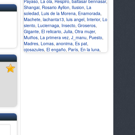
Payaso
,
La ola
,
Respiro
,
baltasar bennasar
,
Shangai
,
Rosario Ayllon
,
Ilusion
,
La
soledad
,
Luis de la Morena
,
Enamorada
,
Machete
,
lachanta13
,
luis angel
,
Interior
,
Lo
siento
,
Luciernaga
,
Insecto
,
Groseros
,
Gigante
,
El relicario
,
Julia
,
Otra mujer
,
Muiños
,
La primera vez
,
J_manu
,
Puesto
,
Madres
,
Lomas
,
anonima
,
Es pat
,
ojosazules
,
El engaño
,
París
,
En la luna
,