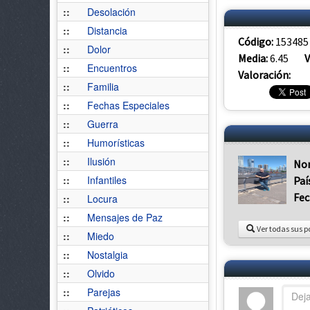
::
Desolación
::
Distancia
Código:
153485
::
Dolor
Media:
6.45
V
::
Encuentros
Valoración:
::
Familia
::
Fechas Especiales
::
Guerra
::
Humorísticas
::
Ilusión
No
::
Infantiles
Paí
Fec
::
Locura
::
Mensajes de Paz
Ver todas sus p
::
Miedo
::
Nostalgia
::
Olvido
::
Parejas