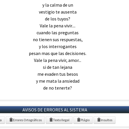
y la calma de un
vestigio te ausenta
de los tuyos?
Vale la pena vivir....
cuando las preguntas
no tienen sus respuestas,
y los interrogantes
pesan mas que las decisiones.
Vale la pena vivir, amor...
si de tan lejana
me evaden tus besos
y me mata la ansiedad
de no tenerte?
AVISOS DE ERRORES AL SISTEMA
ia
Errores Ortográficos
Texto Ilegal
Plágio
Insultos