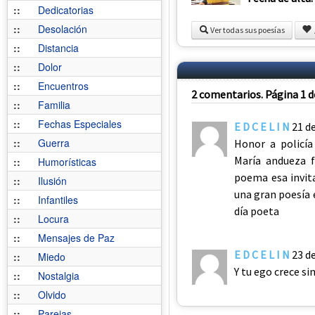
::
Dedicatorias
::
Desolación
Ver todas sus poesías
::
Distancia
::
Dolor
::
Encuentros
2 comentarios. Página 1 d
::
Familia
::
Fechas Especiales
E D C E L I N
21 d
::
Guerra
Honor a policí
María andueza f
::
Humorísticas
poema esa invit
::
Ilusión
una gran poesía
::
Infantiles
día poeta
::
Locura
::
Mensajes de Paz
E D C E L I N
23 d
::
Miedo
Y tu ego crece s
::
Nostalgia
::
Olvido
::
Parejas