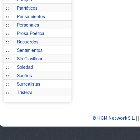
::
Patrióticos
::
Pensamientos
::
Personales
::
Prosa Poética
::
Recuerdos
::
Sentimientos
::
Sin Clasificar
::
Soledad
::
Sueños
::
Surrealistas
::
Tristeza
© HGM Network S.L.
||