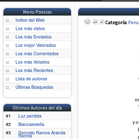
Menu Poesias
::
Indice del Web
Categoría:
Pens
::
Los más vistos
::
Los más Enviados
::
Los mejor Valorados
::
Los más Comentados
::
Los más Votados
::
Los más Recientes
::
Lista de autores
::
Últimas Búsquedas
m
Últimos Autores del día
#1
Luz perdida
y o
#2
Biancaestella
#3
Gonzalo Ramos Aranda
Ramos