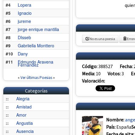
#4
Lopera
quie
#5
Ignacio
#6
jureme
#7
jorge enrique mantilla
#8
DIsseb
No es una poesia
Error
#9
Gabriiella Monttero
#10
Dany
#11
Edmundo Aravena
Fernández
Código:
388527
Fecha:
Media:
10
Votos:
3
E
«
Ver últimas Poesias
»
Valoración:
Categorías
::
Alegria
::
Amistad
::
Amor
Nombre:
ange
::
Angustia
País:
España
S
::
Ausencia
Fecha de alta: