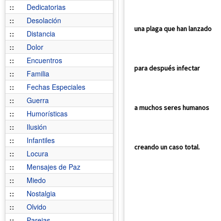
::
Dedicatorias
::
Desolación
una plaga que han lanzado
::
Distancia
::
Dolor
::
Encuentros
para después infectar
::
Familia
::
Fechas Especiales
::
Guerra
a muchos seres humanos
::
Humorísticas
::
Ilusión
::
Infantiles
creando un caso total.
::
Locura
::
Mensajes de Paz
::
Miedo
::
Nostalgia
::
Olvido
::
Parejas