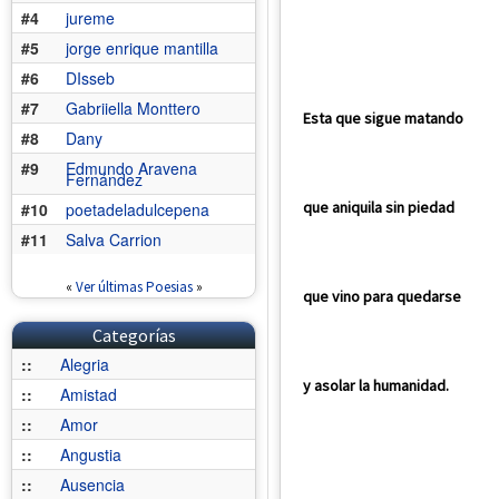
#4
jureme
#5
jorge enrique mantilla
#6
DIsseb
#7
Gabriiella Monttero
Esta que sigue matando
#8
Dany
#9
Edmundo Aravena
Fernández
que aniquila sin piedad
#10
poetadeladulcepena
#11
Salva Carrion
«
Ver últimas Poesias
»
que vino para quedarse
Categorías
::
Alegria
y asolar la humanidad.
::
Amistad
::
Amor
::
Angustia
::
Ausencia