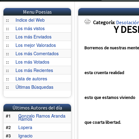
Menu Poesias
::
Indice del Web
Categoría:
Desolació
Y DES
::
Los más vistos
::
Los más Enviados
::
Los mejor Valorados
Borremos de nuestras ment
::
Los más Comentados
::
Los más Votados
::
Los más Recientes
esta cruenta realidad
::
Lista de autores
::
Últimas Búsquedas
esto que estamos viviendo
Últimos Autores del día
#1
Gonzalo Ramos Aranda
Ramos
que coarta libertad.
#2
Lopera
#3
Ignacio