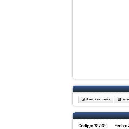
No es una poesia
Error
Código:
387480
Fecha: