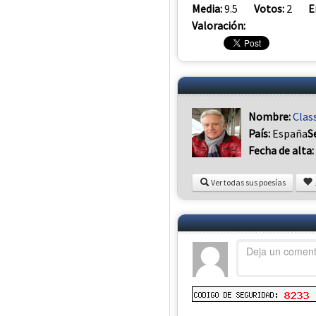
Media:
9.5
Votos:
2
E
Valoración:
Nombre:
Cla
País:
España
S
Fecha de alta:
Ver todas sus poesías