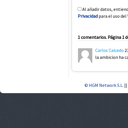
Al añadir datos, entien
Privacidad
para el uso del 
1 comentarios. Página 1 d
Carlos Caicedo
2
la ambicion ha c
© HGM Network S.L.
||