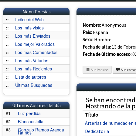
Menu Poesias
::
Indice del Web
Nombre:
Anonymous
::
Los más vistos
País:
España
::
Los más Enviados
Sexo:
Hombre
::
Los mejor Valorados
Fecha de alta:
13 de Febre
::
Los más Comentados
Fecha de último acceso:
02
::
Los más Votados
::
Los más Recientes
Sus Poesias
Sus come
::
Lista de autores
::
Últimas Búsquedas
Se han encontrad
Mostrando de la po
Últimos Autores del día
#1
Luz perdida
Título
#2
Biancaestella
Arterias de humedad en e
#3
Gonzalo Ramos Aranda
Dedicatoria
Ramos