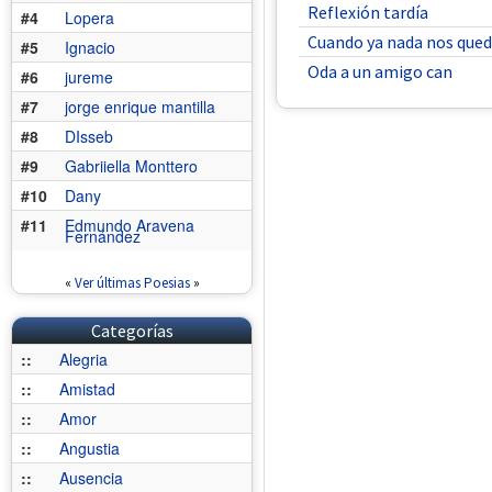
Reflexión tardía
#4
Lopera
Cuando ya nada nos que
#5
Ignacio
Oda a un amigo can
#6
jureme
#7
jorge enrique mantilla
#8
DIsseb
#9
Gabriiella Monttero
#10
Dany
#11
Edmundo Aravena
Fernández
«
Ver últimas Poesias
»
Categorías
::
Alegria
::
Amistad
::
Amor
::
Angustia
::
Ausencia