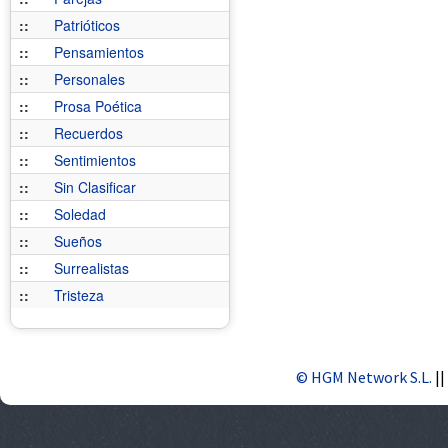
::
Patrióticos
::
Pensamientos
::
Personales
::
Prosa Poética
::
Recuerdos
::
Sentimientos
::
Sin Clasificar
::
Soledad
::
Sueños
::
Surrealistas
::
Tristeza
© HGM Network S.L.
||