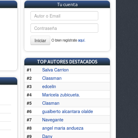
Tu cuenta
Iniciar
O bien regístrate
aquí.
TOP AUTORES DESTACADOS
#1
Salva Carrion
#2
Classman
#3
edcelin
#4
Maricela zubicueta.
#5
Clasman
#6
gualberto alcantara olalde
#7
Navegante
#8
angel maria andueza
#9
Dany