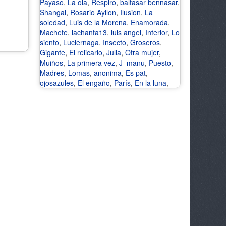
Payaso
,
La ola
,
Respiro
,
baltasar bennasar
,
Shangai
,
Rosario Ayllon
,
Ilusion
,
La
soledad
,
Luis de la Morena
,
Enamorada
,
Machete
,
lachanta13
,
luis angel
,
Interior
,
Lo
siento
,
Luciernaga
,
Insecto
,
Groseros
,
Gigante
,
El relicario
,
Julia
,
Otra mujer
,
Muiños
,
La primera vez
,
J_manu
,
Puesto
,
Madres
,
Lomas
,
anonima
,
Es pat
,
ojosazules
,
El engaño
,
París
,
En la luna
,