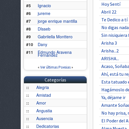
Hoy Sentí
#5
Ignacio
Abril 22
#6
jureme
Te Dedico a tí
#7
jorge enrique mantilla
No digas nada.
#8
DIsseb
Sin nisiquiera
#9
Gabriiella Monttero
Arisha 3
#10
Dany
Arisha...2
#11
Edmundo Aravena
Fernández
ARISHA...
Acaso, Soñab
«
Ver últimas Poesias
»
Ahí, está tu r
Categorías
Esta tatuado 
::
Alegria
Hagámoslo de
::
Amistad
Ya, déjame ir
::
Amor
Amante Soña
::
Angustia
No hay prisa, 
::
Ausencia
El Poder del 
::
Dedicatorias
Alma Muerta