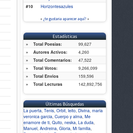
#10
Horizontesazules
«
¿te gustaria aparecer aquí?
»
Estadísticas
»
Total Poesias:
99,627
»
Autores Activos:
4,260
»
Total Comentarios:
47,522
»
Total Votos:
9,266,099
»
Total Envios
159,596
»
Total Lecturas
142,892,756
Últimas Búsquedas
La puerta
,
Tenis
,
Orbit
,
leito
,
Divina
,
maria
veronica garcia
,
Cuerpo y alma
,
Me
enamore de ti
,
Quito
,
neska
,
La duda
,
Manuel
,
Andreina
,
Gloria
,
Mi familia
,