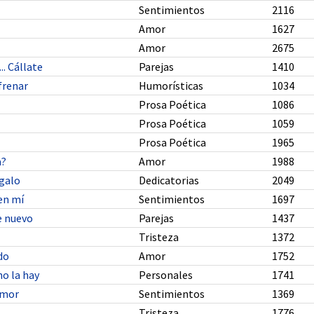
Sentimientos
2116
Amor
1627
Amor
2675
.. Cállate
Parejas
1410
 frenar
Humorísticas
1034
Prosa Poética
1086
Prosa Poética
1059
Prosa Poética
1965
a?
Amor
1988
egalo
Dedicatorias
2049
en mí
Sentimientos
1697
 nuevo
Parejas
1437
Tristeza
1372
do
Amor
1752
no la hay
Personales
1741
Amor
Sentimientos
1369
Tristeza
1776