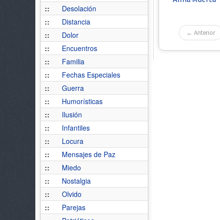
::
Desolación
::
Distancia
← Anterior
::
Dolor
::
Encuentros
::
Familia
::
Fechas Especiales
::
Guerra
::
Humorísticas
::
Ilusión
::
Infantiles
::
Locura
::
Mensajes de Paz
::
Miedo
::
Nostalgia
::
Olvido
::
Parejas