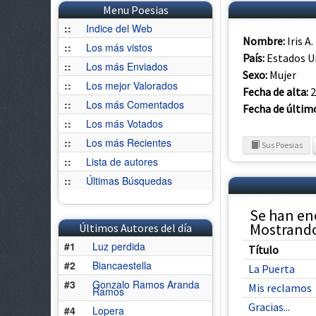
Menu Poesias
::
Indice del Web
Nombre:
Iris 
::
Los más vistos
País:
Estados U
::
Los más Enviados
Sexo:
Mujer
::
Los mejor Valorados
Fecha de alta:
2
::
Los más Comentados
Fecha de últim
::
Los más Votados
::
Los más Recientes
Sus Poesias
::
Lista de autores
::
Últimas Búsquedas
Se han en
Mostrando 
Últimos Autores del día
#1
Luz perdida
Título
#2
Biancaestella
La Puerta
#3
Gonzalo Ramos Aranda
Mis reclamos
Ramos
Gracias...
#4
Lopera