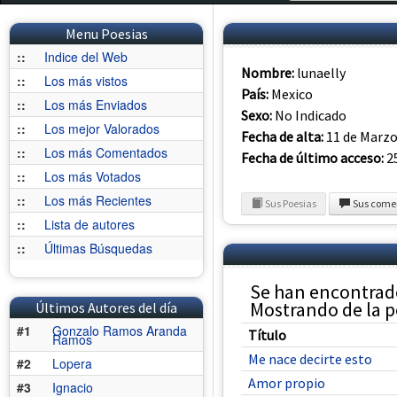
Menu Poesias
::
Indice del Web
Nombre:
lunaelly
::
Los más vistos
País:
Mexico
::
Los más Enviados
Sexo:
No Indicado
::
Los mejor Valorados
Fecha de alta:
11 de Marzo
::
Los más Comentados
Fecha de último acceso:
25
::
Los más Votados
::
Los más Recientes
Sus Poesias
Sus come
::
Lista de autores
::
Últimas Búsquedas
Se han encontrado
Mostrando de la po
Últimos Autores del día
#1
Gonzalo Ramos Aranda
Título
Ramos
Me nace decirte esto
#2
Lopera
Amor propio
#3
Ignacio