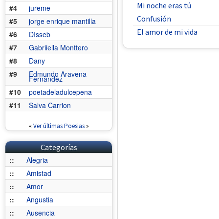
Mi noche eras tú
#4
jureme
Confusión
#5
jorge enrique mantilla
El amor de mi vida
#6
DIsseb
#7
Gabriiella Monttero
#8
Dany
#9
Edmundo Aravena
Fernández
#10
poetadeladulcepena
#11
Salva Carrion
«
Ver últimas Poesias
»
Categorías
::
Alegria
::
Amistad
::
Amor
::
Angustia
::
Ausencia