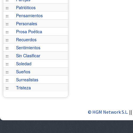
::
Patrióticos
::
Pensamientos
::
Personales
::
Prosa Poética
::
Recuerdos
::
Sentimientos
::
Sin Clasificar
::
Soledad
::
Sueños
::
Surrealistas
::
Tristeza
© HGM Network S.L.
||