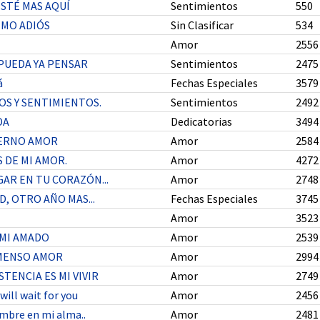
STÉ MAS AQUÍ
Sentimientos
550
IMO ADIÓS
Sin Clasificar
534
Amor
2556
 PUEDA YA PENSAR
Sentimientos
2475
á
Fechas Especiales
3579
S Y SENTIMIENTOS.
Sentimientos
2492
DA
Dedicatorias
3494
ERNO AMOR
Amor
2584
 DE MI AMOR.
Amor
4272
AR EN TU CORAZÓN...
Amor
2748
, OTRO AÑO MAS...
Fechas Especiales
3745
Amor
3523
 MI AMADO
Amor
2539
MENSO AMOR
Amor
2994
STENCIA ES MI VIVIR
Amor
2749
will wait for you
Amor
2456
mbre en mi alma..
Amor
2481