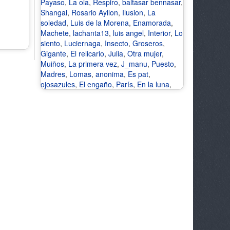
Payaso
,
La ola
,
Respiro
,
baltasar bennasar
,
Shangai
,
Rosario Ayllon
,
Ilusion
,
La
soledad
,
Luis de la Morena
,
Enamorada
,
Machete
,
lachanta13
,
luis angel
,
Interior
,
Lo
siento
,
Luciernaga
,
Insecto
,
Groseros
,
Gigante
,
El relicario
,
Julia
,
Otra mujer
,
Muiños
,
La primera vez
,
J_manu
,
Puesto
,
Madres
,
Lomas
,
anonima
,
Es pat
,
ojosazules
,
El engaño
,
París
,
En la luna
,