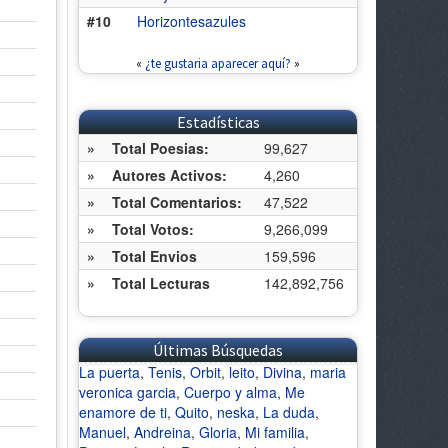
#10
Horizontesazules
«
¿te gustaria aparecer aquí?
»
Estadísticas
»
Total Poesias:
99,627
»
Autores Activos:
4,260
»
Total Comentarios:
47,522
»
Total Votos:
9,266,099
»
Total Envios
159,596
»
Total Lecturas
142,892,756
Últimas Búsquedas
La puerta
,
Tenis
,
Orbit
,
leito
,
Divina
,
maria
veronica garcia
,
Cuerpo y alma
,
Me
enamore de ti
,
Quito
,
neska
,
La duda
,
Manuel
,
Andreina
,
Gloria
,
Mi familia
,