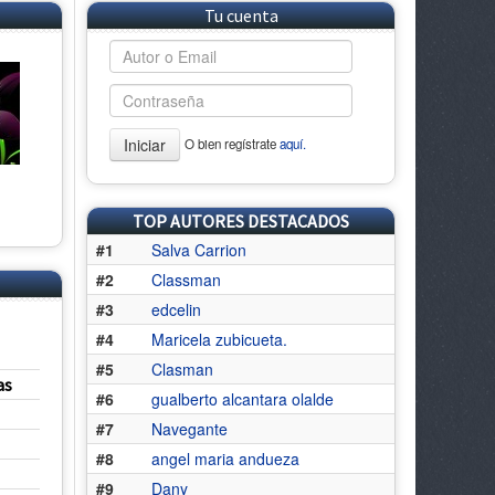
Tu cuenta
Iniciar
O bien regístrate
aquí.
TOP AUTORES DESTACADOS
#1
Salva Carrion
#2
Classman
#3
edcelin
#4
Maricela zubicueta.
#5
Clasman
as
#6
gualberto alcantara olalde
#7
Navegante
#8
angel maria andueza
#9
Dany