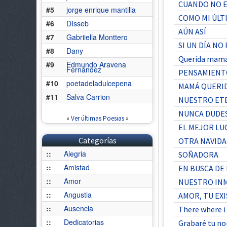
CUANDO NO E
#5
jorge enrique mantilla
COMO MI ÚLT
#6
DIsseb
AÚN ASÍ
#7
Gabriiella Monttero
SI UN DÍA NO
#8
Dany
Querida mam
#9
Edmundo Aravena
Fernández
PENSAMIENTO
#10
poetadeladulcepena
MAMÁ QUERI
#11
Salva Carrion
NUESTRO ET
NUNCA DUDES
«
Ver últimas Poesias
»
EL MEJOR LUG
Categorías
OTRA NAVIDAD
::
Alegria
SOÑADORA
::
Amistad
EN BUSCA DE
::
Amor
NUESTRO IN
::
Angustia
AMOR, TU EXI
::
Ausencia
There where i 
::
Dedicatorias
Grabaré tu no