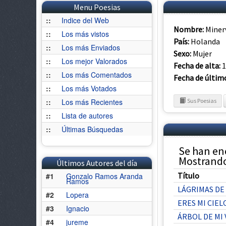
Menu Poesias
::
Indice del Web
Nombre:
Miner
::
Los más vistos
País:
Holanda
::
Los más Enviados
Sexo:
Mujer
::
Los mejor Valorados
Fecha de alta:
1
::
Los más Comentados
Fecha de últim
::
Los más Votados
::
Los más Recientes
Sus Poesias
::
Lista de autores
::
Últimas Búsquedas
Se han en
Mostrando 
Últimos Autores del día
Título
#1
Gonzalo Ramos Aranda
Ramos
LÁGRIMAS DE
#2
Lopera
ERES MI CIEL
#3
Ignacio
ÁRBOL DE MI 
#4
jureme