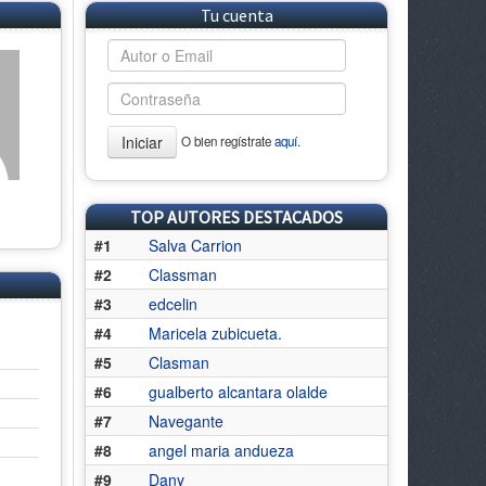
Tu cuenta
Iniciar
O bien regístrate
aquí.
TOP AUTORES DESTACADOS
#1
Salva Carrion
#2
Classman
#3
edcelin
#4
Maricela zubicueta.
#5
Clasman
#6
gualberto alcantara olalde
#7
Navegante
#8
angel maria andueza
#9
Dany