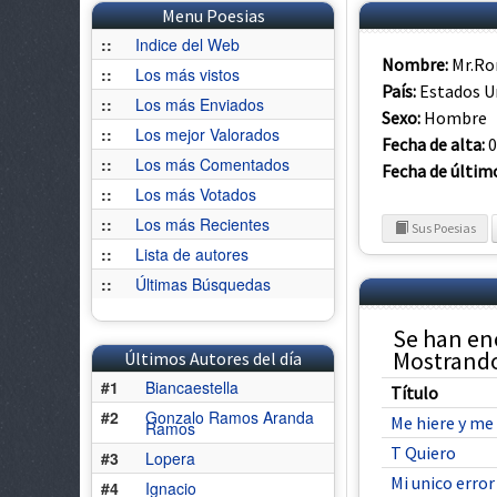
Menu Poesias
::
Indice del Web
Nombre:
Mr.Ro
::
Los más vistos
País:
Estados U
::
Los más Enviados
Sexo:
Hombre
::
Los mejor Valorados
Fecha de alta:
0
::
Los más Comentados
Fecha de últim
::
Los más Votados
::
Los más Recientes
Sus Poesias
::
Lista de autores
::
Últimas Búsquedas
Se han en
Mostrando 
Últimos Autores del día
#1
Biancaestella
Título
#2
Gonzalo Ramos Aranda
Me hiere y me
Ramos
T Quiero
#3
Lopera
Mi unico erro
#4
Ignacio