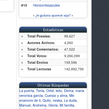
#10
Horizontesazules
«
¿te gustaria aparecer aquí?
»
Estadísticas
»
Total Poesias:
99,627
»
Autores Activos:
4,260
»
Total Comentarios:
47,522
»
Total Votos:
9,266,099
»
Total Envios
159,596
»
Total Lecturas
142,892,756
Últimas Búsquedas
La puerta
,
Tenis
,
Orbit
,
leito
,
Divina
,
maria
veronica garcia
,
Cuerpo y alma
,
Me
enamore de ti
,
Quito
,
neska
,
La duda
,
Manuel
,
Andreina
,
Gloria
,
Mi familia
,