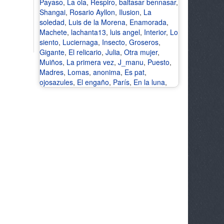
Payaso
,
La ola
,
Respiro
,
baltasar bennasar
,
Shangai
,
Rosario Ayllon
,
Ilusion
,
La
soledad
,
Luis de la Morena
,
Enamorada
,
Machete
,
lachanta13
,
luis angel
,
Interior
,
Lo
siento
,
Luciernaga
,
Insecto
,
Groseros
,
Gigante
,
El relicario
,
Julia
,
Otra mujer
,
Muiños
,
La primera vez
,
J_manu
,
Puesto
,
Madres
,
Lomas
,
anonima
,
Es pat
,
ojosazules
,
El engaño
,
París
,
En la luna
,