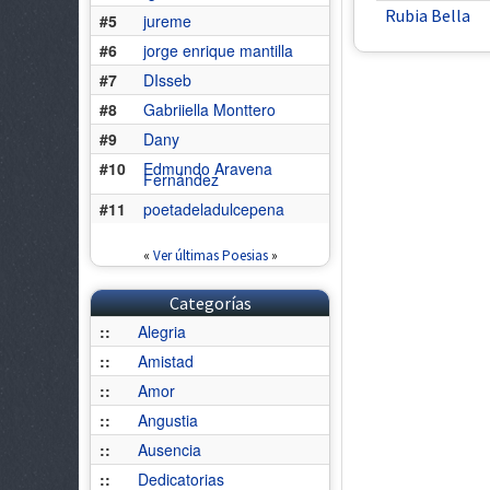
Rubia Bella
#5
jureme
#6
jorge enrique mantilla
#7
DIsseb
#8
Gabriiella Monttero
#9
Dany
#10
Edmundo Aravena
Fernández
#11
poetadeladulcepena
«
Ver últimas Poesias
»
Categorías
::
Alegria
::
Amistad
::
Amor
::
Angustia
::
Ausencia
::
Dedicatorias