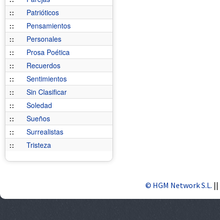
::
Patrióticos
::
Pensamientos
::
Personales
::
Prosa Poética
::
Recuerdos
::
Sentimientos
::
Sin Clasificar
::
Soledad
::
Sueños
::
Surrealistas
::
Tristeza
© HGM Network S.L.
||