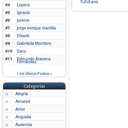
TuGitana
#4
Lopera
#5
Ignacio
#6
jureme
#7
jorge enrique mantilla
#8
DIsseb
#9
Gabriiella Monttero
#10
Dany
#11
Edmundo Aravena
Fernández
«
Ver últimas Poesias
»
Categorías
::
Alegria
::
Amistad
::
Amor
::
Angustia
::
Ausencia