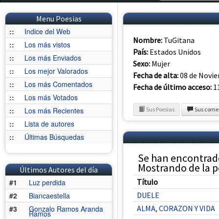
Menu Poesias
::
Indice del Web
Nombre:
TuGitana
::
Los más vistos
País:
Estados Unidos
::
Los más Enviados
Sexo:
Mujer
::
Los mejor Valorados
Fecha de alta:
08 de Novi
::
Los más Comentados
Fecha de último acceso:
11
::
Los más Votados
::
Los más Recientes
Sus Poesias
Sus come
::
Lista de autores
::
Últimas Búsquedas
Se han encontrad
Mostrando de la po
Últimos Autores del día
Título
#1
Luz perdida
DUELE
#2
Biancaestella
ALMA, CORAZON Y VIDA
#3
Gonzalo Ramos Aranda
Ramos