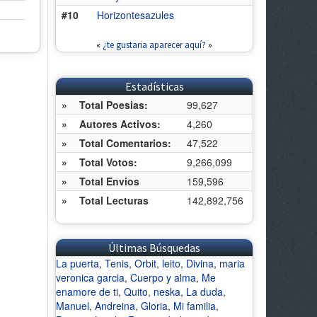
#10
Horizontesazules
«
¿te gustaria aparecer aquí?
»
Estadísticas
»
Total Poesias:
99,627
»
Autores Activos:
4,260
»
Total Comentarios:
47,522
»
Total Votos:
9,266,099
»
Total Envios
159,596
»
Total Lecturas
142,892,756
Últimas Búsquedas
La puerta
,
Tenis
,
Orbit
,
leito
,
Divina
,
maria
veronica garcia
,
Cuerpo y alma
,
Me
enamore de ti
,
Quito
,
neska
,
La duda
,
Manuel
,
Andreina
,
Gloria
,
Mi familia
,