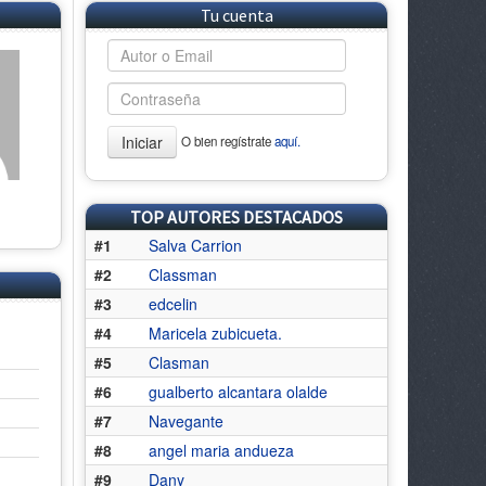
Tu cuenta
Iniciar
O bien regístrate
aquí.
TOP AUTORES DESTACADOS
#1
Salva Carrion
#2
Classman
#3
edcelin
#4
Maricela zubicueta.
#5
Clasman
#6
gualberto alcantara olalde
#7
Navegante
#8
angel maria andueza
#9
Dany