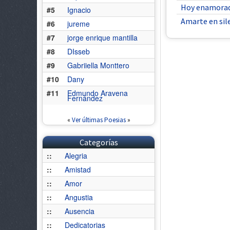
Hoy enamorada
#5
Ignacio
Amarte en sil
#6
jureme
#7
jorge enrique mantilla
#8
DIsseb
#9
Gabriiella Monttero
#10
Dany
#11
Edmundo Aravena
Fernández
«
Ver últimas Poesias
»
Categorías
::
Alegria
::
Amistad
::
Amor
::
Angustia
::
Ausencia
::
Dedicatorias