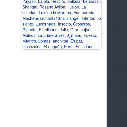
Payaso
,
La ola
,
Respiro
,
baltasar bennasar
,
Shangai
,
Rosario Ayllon
,
Ilusion
,
La
soledad
,
Luis de la Morena
,
Enamorada
,
Machete
,
lachanta13
,
luis angel
,
Interior
,
Lo
siento
,
Luciernaga
,
Insecto
,
Groseros
,
Gigante
,
El relicario
,
Julia
,
Otra mujer
,
Muiños
,
La primera vez
,
J_manu
,
Puesto
,
Madres
,
Lomas
,
anonima
,
Es pat
,
ojosazules
,
El engaño
,
París
,
En la luna
,