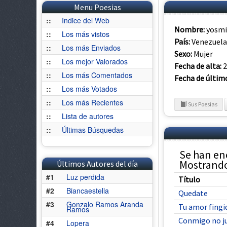
Menu Poesias
::
Indice del Web
Nombre:
yosmi
::
Los más vistos
País:
Venezuela
::
Los más Enviados
Sexo:
Mujer
::
Los mejor Valorados
Fecha de alta:
2
::
Los más Comentados
Fecha de últim
::
Los más Votados
::
Los más Recientes
Sus Poesias
::
Lista de autores
::
Últimas Búsquedas
Se han en
Mostrando 
Últimos Autores del día
#1
Luz perdida
Título
#2
Biancaestella
Quedate
#3
Gonzalo Ramos Aranda
Tu amor fingi
Ramos
Conmigo no j
#4
Lopera