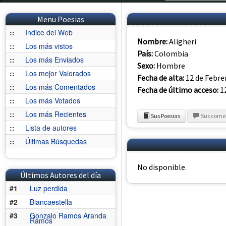
Menu Poesias
::
Indice del Web
Nombre:
Aligheri
::
Los más vistos
País:
Colombia
::
Los más Enviados
Sexo:
Hombre
::
Los mejor Valorados
Fecha de alta:
12 de Febre
::
Los más Comentados
Fecha de último acceso:
12
::
Los más Votados
::
Los más Recientes
Sus Poesias
Sus come
::
Lista de autores
::
Últimas Búsquedas
No disponible.
Últimos Autores del día
#1
Luz perdida
#2
Biancaestella
#3
Gonzalo Ramos Aranda
Ramos