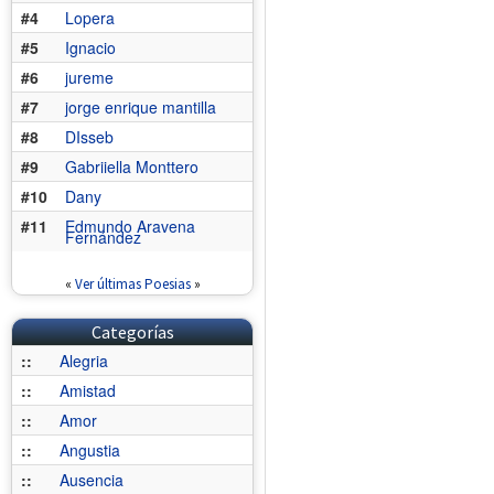
#4
Lopera
#5
Ignacio
#6
jureme
#7
jorge enrique mantilla
#8
DIsseb
#9
Gabriiella Monttero
#10
Dany
#11
Edmundo Aravena
Fernández
«
Ver últimas Poesias
»
Categorías
::
Alegria
::
Amistad
::
Amor
::
Angustia
::
Ausencia