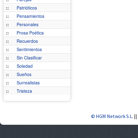
::
Patrióticos
::
Pensamientos
::
Personales
::
Prosa Poética
::
Recuerdos
::
Sentimientos
::
Sin Clasificar
::
Soledad
::
Sueños
::
Surrealistas
::
Tristeza
© HGM Network S.L.
||