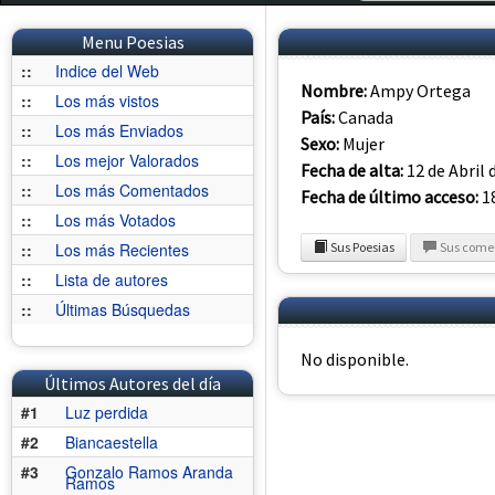
Menu Poesias
::
Indice del Web
Nombre:
Ampy Ortega
::
Los más vistos
País:
Canada
::
Los más Enviados
Sexo:
Mujer
::
Los mejor Valorados
Fecha de alta:
12 de Abril 
::
Los más Comentados
Fecha de último acceso:
18
::
Los más Votados
::
Los más Recientes
Sus Poesias
Sus come
::
Lista de autores
::
Últimas Búsquedas
No disponible.
Últimos Autores del día
#1
Luz perdida
#2
Biancaestella
#3
Gonzalo Ramos Aranda
Ramos