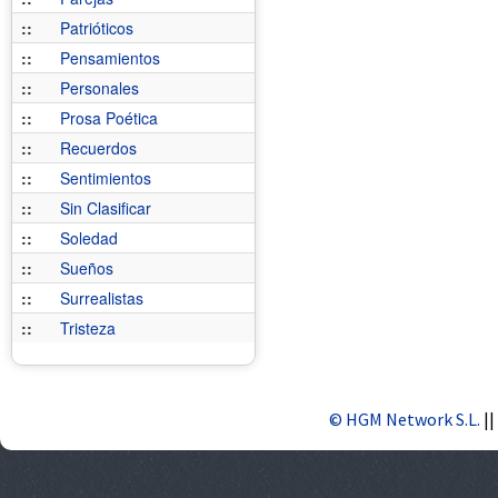
::
Patrióticos
::
Pensamientos
::
Personales
::
Prosa Poética
::
Recuerdos
::
Sentimientos
::
Sin Clasificar
::
Soledad
::
Sueños
::
Surrealistas
::
Tristeza
© HGM Network S.L.
||