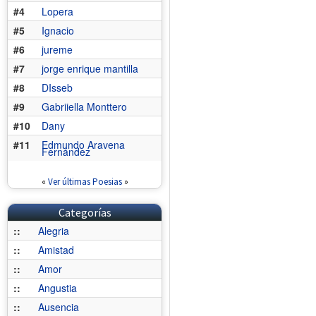
#4
Lopera
#5
Ignacio
#6
jureme
#7
jorge enrique mantilla
#8
DIsseb
#9
Gabriiella Monttero
#10
Dany
#11
Edmundo Aravena
Fernández
«
Ver últimas Poesias
»
Categorías
::
Alegria
::
Amistad
::
Amor
::
Angustia
::
Ausencia