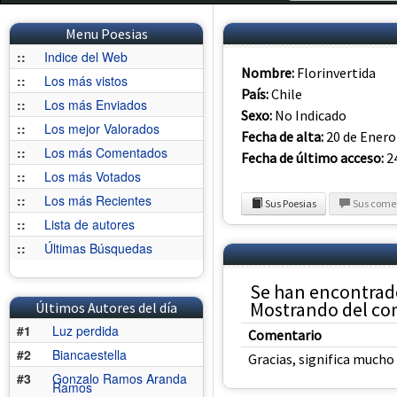
Menu Poesias
::
Indice del Web
Nombre:
Florinvertida
::
Los más vistos
País:
Chile
::
Los más Enviados
Sexo:
No Indicado
::
Los mejor Valorados
Fecha de alta:
20 de Enero
::
Los más Comentados
Fecha de último acceso:
24
::
Los más Votados
::
Los más Recientes
Sus Poesias
Sus come
::
Lista de autores
::
Últimas Búsquedas
Se han encontrado
Mostrando del com
Últimos Autores del día
#1
Luz perdida
Comentario
#2
Biancaestella
Gracias, significa mucho 
#3
Gonzalo Ramos Aranda
Ramos