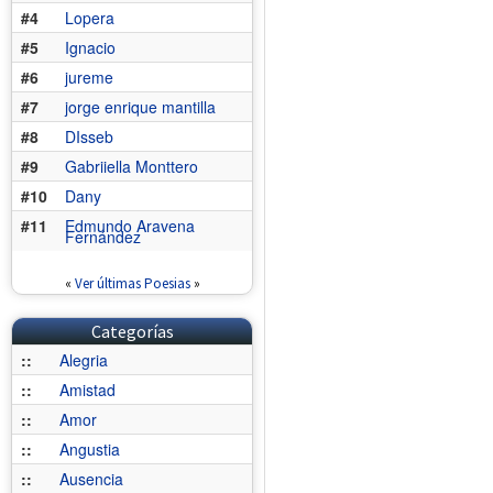
#4
Lopera
#5
Ignacio
#6
jureme
#7
jorge enrique mantilla
#8
DIsseb
#9
Gabriiella Monttero
#10
Dany
#11
Edmundo Aravena
Fernández
«
Ver últimas Poesias
»
Categorías
::
Alegria
::
Amistad
::
Amor
::
Angustia
::
Ausencia