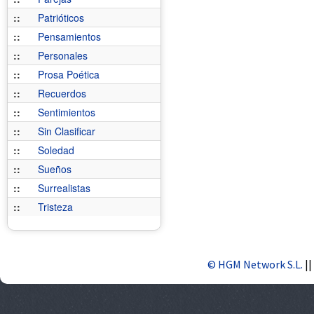
::
Patrióticos
::
Pensamientos
::
Personales
::
Prosa Poética
::
Recuerdos
::
Sentimientos
::
Sin Clasificar
::
Soledad
::
Sueños
::
Surrealistas
::
Tristeza
© HGM Network S.L.
||