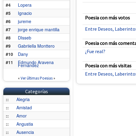
#4
Lopera
#5
Ignacio
Poesia con más votos
#6
jureme
Entre Deseos, Laberinto
#7
jorge enrique mantilla
#8
DIsseb
Poesia con más comenta
#9
Gabriiella Monttero
¿Fue real?
#10
Dany
#11
Edmundo Aravena
Fernández
Poesia con más visitas
Entre Deseos, Laberinto
«
Ver últimas Poesias
»
Categorías
::
Alegria
::
Amistad
::
Amor
::
Angustia
::
Ausencia