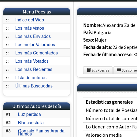
Menu Poesias
::
Indice del Web
Nombre:
Alexandra Zaide
::
Los más vistos
País:
Bulgaria
::
Los más Enviados
Sexo:
Mujer
::
Los mejor Valorados
Fecha de alta:
23 de Septi
::
Los más Comentados
Fecha de último acceso:
30
::
Los más Votados
::
Los más Recientes
Sus Poesias
Sus come
::
Lista de autores
::
Últimas Búsquedas
Estadísticas generales
Últimos Autores del día
Número total de Poesias
#1
Luz perdida
Número total de coment
#2
Biancaestella
Lo tienen como Autor Fa
#3
Gonzalo Ramos Aranda
Ramos
Valoración media: