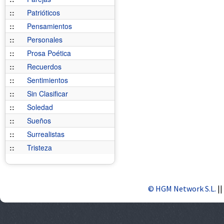
::
Patrióticos
::
Pensamientos
::
Personales
::
Prosa Poética
::
Recuerdos
::
Sentimientos
::
Sin Clasificar
::
Soledad
::
Sueños
::
Surrealistas
::
Tristeza
© HGM Network S.L.
||