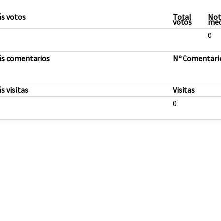
ás votos
Total
Not
votos
med
0
ás comentarios
Nº Comentari
s visitas
Visitas
0