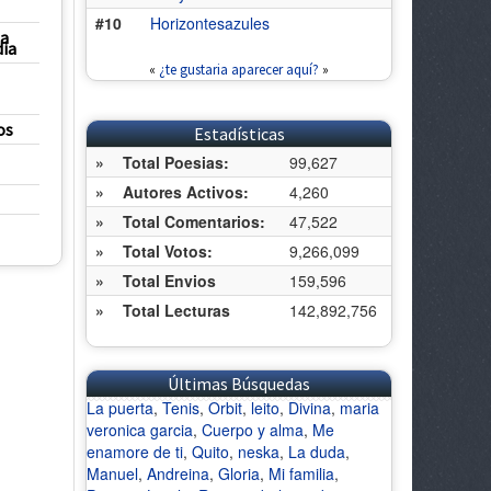
#10
Horizontesazules
a
ia
«
¿te gustaria aparecer aquí?
»
os
Estadísticas
»
Total Poesias:
99,627
»
Autores Activos:
4,260
»
Total Comentarios:
47,522
»
Total Votos:
9,266,099
»
Total Envios
159,596
»
Total Lecturas
142,892,756
Últimas Búsquedas
La puerta
,
Tenis
,
Orbit
,
leito
,
Divina
,
maria
veronica garcia
,
Cuerpo y alma
,
Me
enamore de ti
,
Quito
,
neska
,
La duda
,
Manuel
,
Andreina
,
Gloria
,
Mi familia
,