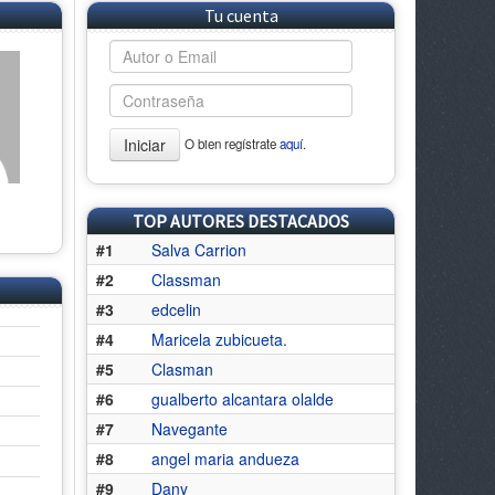
Tu cuenta
Iniciar
O bien regístrate
aquí.
TOP AUTORES DESTACADOS
#1
Salva Carrion
#2
Classman
#3
edcelin
#4
Maricela zubicueta.
#5
Clasman
#6
gualberto alcantara olalde
#7
Navegante
#8
angel maria andueza
#9
Dany