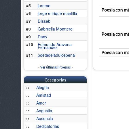
#5
jureme
Poesia con m
#6
jorge enrique mantilla
#7
DIsseb
#8
Gabriiella Monttero
Poesia con m
#9
Dany
#10
Edmundo Aravena
Fernández
Poesia con má
#11
poetadeladulcepena
«
Ver últimas Poesias
»
Categorías
::
Alegria
::
Amistad
::
Amor
::
Angustia
::
Ausencia
::
Dedicatorias