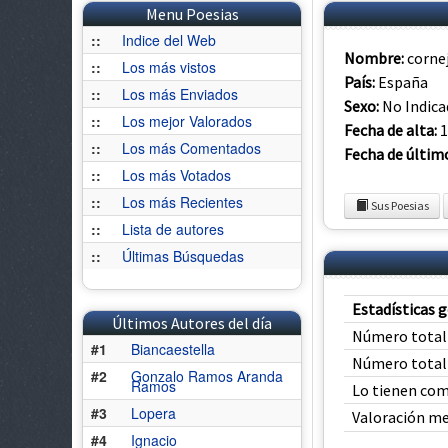
Menu Poesias
::
Indice del Web
Nombre:
corne
::
Los más vistos
País:
España
::
Los más Enviados
Sexo:
No Indic
::
Los mejor Valorados
Fecha de alta:
1
::
Los más Comentados
Fecha de últim
::
Los más Votados
::
Los más Recientes
Sus Poesias
::
Lista de autores
::
Últimas Búsquedas
Estadísticas 
Últimos Autores del día
Número total 
#1
Biancaestella
Número total
#2
Gonzalo Ramos Aranda
Ramos
Lo tienen com
#3
Lopera
Valoración m
#4
Ignacio