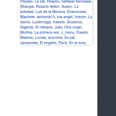
Payaso
,
La ola
,
Respiro
,
baltasar bennasar
,
Shangai
,
Rosario Ayllon
,
Ilusion
,
La
soledad
,
Luis de la Morena
,
Enamorada
,
Machete
,
lachanta13
,
luis angel
,
Interior
,
Lo
siento
,
Luciernaga
,
Insecto
,
Groseros
,
Gigante
,
El relicario
,
Julia
,
Otra mujer
,
Muiños
,
La primera vez
,
J_manu
,
Puesto
,
Madres
,
Lomas
,
anonima
,
Es pat
,
ojosazules
,
El engaño
,
París
,
En la luna
,