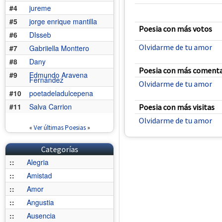
#4
jureme
#5
jorge enrique mantilla
Poesia con más votos
#6
DIsseb
Olvidarme de tu amor
#7
Gabriiella Monttero
#8
Dany
Poesia con más comenta
#9
Edmundo Aravena
Fernández
Olvidarme de tu amor
#10
poetadeladulcepena
#11
Salva Carrion
Poesia con más visitas
Olvidarme de tu amor
«
Ver últimas Poesias
»
Categorías
::
Alegria
::
Amistad
::
Amor
::
Angustia
::
Ausencia