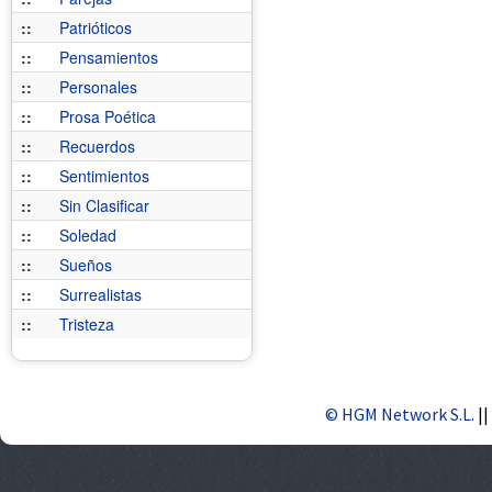
::
Patrióticos
::
Pensamientos
::
Personales
::
Prosa Poética
::
Recuerdos
::
Sentimientos
::
Sin Clasificar
::
Soledad
::
Sueños
::
Surrealistas
::
Tristeza
© HGM Network S.L.
||