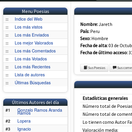
Menu Poesias
::
Indice del Web
Nombre:
Jareth
::
Los más vistos
País:
Peru
::
Los más Enviados
Sexo:
Hombre
::
Los mejor Valorados
Fecha de alta:
03 de Octub
::
Los más Comentados
Fecha de último acceso:
31
::
Los más Votados
::
Los más Recientes
Sus Poesias
Sus come
::
Lista de autores
::
Últimas Búsquedas
Estadísticas generales
Últimos Autores del día
Número total de Poesias
#1
Gonzalo Ramos Aranda
Ramos
Número total de coment
#2
Lopera
Lo tienen como Autor Fa
#3
Ignacio
Valoración media: