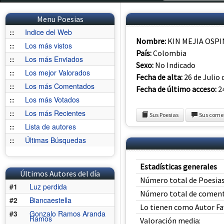
Menu Poesias
::
Indice del Web
Nombre:
KIN MEJIA OSPI
::
Los más vistos
País:
Colombia
::
Los más Enviados
Sexo:
No Indicado
::
Los mejor Valorados
Fecha de alta:
26 de Julio 
::
Los más Comentados
Fecha de último acceso:
24
::
Los más Votados
::
Los más Recientes
Sus Poesias
Sus come
::
Lista de autores
::
Últimas Búsquedas
Estadísticas generales
Últimos Autores del día
Número total de Poesias
#1
Luz perdida
Número total de coment
#2
Biancaestella
Lo tienen como Autor Fa
#3
Gonzalo Ramos Aranda
Ramos
Valoración media: