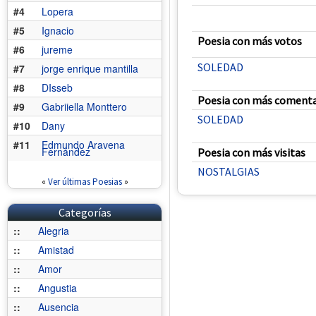
#4
Lopera
#5
Ignacio
Poesia con más votos
#6
jureme
SOLEDAD
#7
jorge enrique mantilla
#8
DIsseb
Poesia con más comenta
#9
Gabriiella Monttero
SOLEDAD
#10
Dany
#11
Edmundo Aravena
Fernández
Poesia con más visitas
NOSTALGIAS
«
Ver últimas Poesias
»
Categorías
::
Alegria
::
Amistad
::
Amor
::
Angustia
::
Ausencia