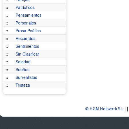
::
Patrióticos
::
Pensamientos
::
Personales
::
Prosa Poética
::
Recuerdos
::
Sentimientos
::
Sin Clasificar
::
Soledad
::
Sueños
::
Surrealistas
::
Tristeza
© HGM Network S.L.
||