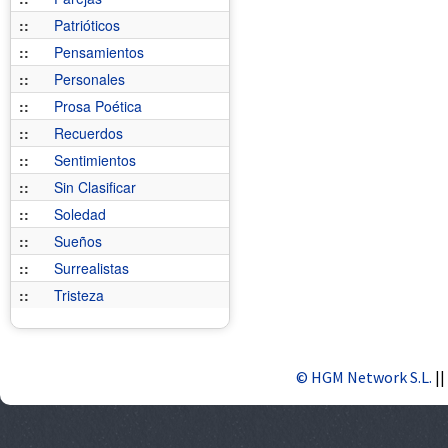
::
Patrióticos
::
Pensamientos
::
Personales
::
Prosa Poética
::
Recuerdos
::
Sentimientos
::
Sin Clasificar
::
Soledad
::
Sueños
::
Surrealistas
::
Tristeza
© HGM Network S.L.
||