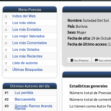
Menu Poesias
::
Indice del Web
Nombre:
Soledad Del Sol
::
Los más vistos
País:
Bolivia
::
Los más Enviados
Sexo:
Mujer
::
Los mejor Valorados
Fecha de alta:
19 de Octub
::
Los más Comentados
Fecha de último acceso:
13
::
Los más Votados
::
Los más Recientes
Sus Poesias
Sus come
::
Lista de autores
::
Últimas Búsquedas
Últimos Autores del día
Estadísticas generales
#1
Luz perdida
Número total de Poesias
#2
Biancaestella
Número total de coment
#3
Gonzalo Ramos Aranda
Lo tienen como Autor Fa
Ramos