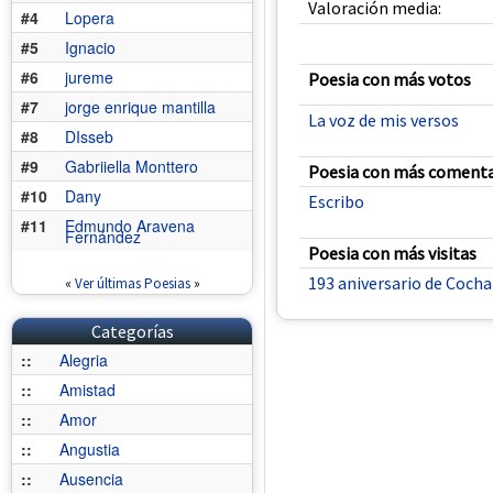
Valoración media:
#4
Lopera
#5
Ignacio
#6
jureme
Poesia con más votos
#7
jorge enrique mantilla
La voz de mis versos
#8
DIsseb
#9
Gabriiella Monttero
Poesia con más comenta
#10
Dany
Escribo
#11
Edmundo Aravena
Fernández
Poesia con más visitas
193 aniversario de Coch
«
Ver últimas Poesias
»
Categorías
::
Alegria
::
Amistad
::
Amor
::
Angustia
::
Ausencia