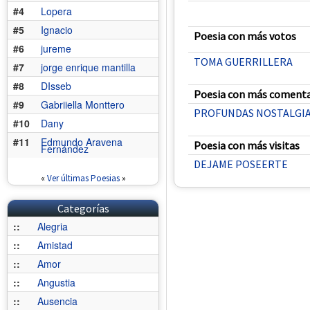
#4
Lopera
#5
Ignacio
Poesia con más votos
#6
jureme
TOMA GUERRILLERA
#7
jorge enrique mantilla
#8
DIsseb
Poesia con más comenta
#9
Gabriiella Monttero
PROFUNDAS NOSTALGI
#10
Dany
#11
Edmundo Aravena
Poesia con más visitas
Fernández
DEJAME POSEERTE
«
Ver últimas Poesias
»
Categorías
::
Alegria
::
Amistad
::
Amor
::
Angustia
::
Ausencia