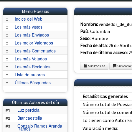
Menu Poesias
::
Indice del Web
Nombre:
vendedor_de_ilu
::
Los más vistos
País:
Colombia
::
Los más Enviados
Sexo:
Hombre
::
Los mejor Valorados
Fecha de alta:
26 de Abril 
::
Los más Comentados
Fecha de último acceso:
25
::
Los más Votados
::
Los más Recientes
Sus Poesias
Sus come
::
Lista de autores
::
Últimas Búsquedas
Estadísticas generales
Últimos Autores del día
Número total de Poesias
#1
Luz perdida
Número total de coment
#2
Biancaestella
Lo tienen como Autor Fa
#3
Gonzalo Ramos Aranda
Valoración media:
Ramos