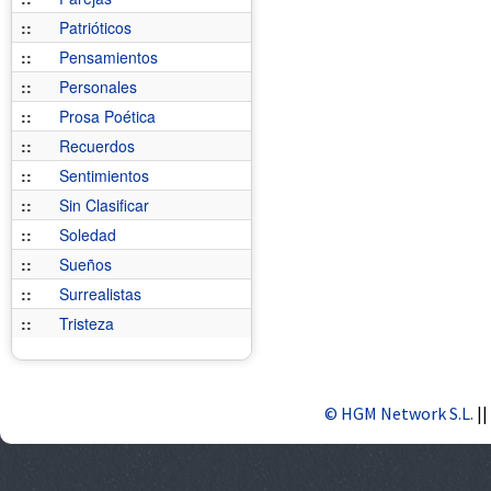
::
Patrióticos
::
Pensamientos
::
Personales
::
Prosa Poética
::
Recuerdos
::
Sentimientos
::
Sin Clasificar
::
Soledad
::
Sueños
::
Surrealistas
::
Tristeza
© HGM Network S.L.
||