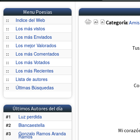
Menu Poesias
::
Indice del Web
Categoría:
Amis
::
Los más vistos
::
Los más Enviados
::
Los mejor Valorados
Tus
::
Los más Comentados
::
Los más Votados
::
Los más Recientes
::
Lista de autores
Co
::
Últimas Búsquedas
Últimos Autores del día
#1
Luz perdida
#2
Biancaestella
Mi corazón
#3
Gonzalo Ramos Aranda
Ramos