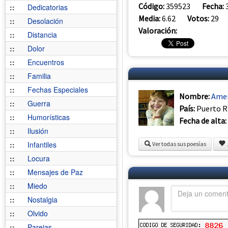
Código:
359523
Fecha:
::
Dedicatorias
Media:
6.62
Votos:
29
::
Desolación
Valoración:
::
Distancia
::
Dolor
::
Encuentros
::
Familia
::
Fechas Especiales
Nombre:
Amer
::
Guerra
País:
Puerto R
::
Humorísticas
Fecha de alta:
::
Ilusión
::
Infantiles
Ver todas sus poesías
::
Locura
::
Mensajes de Paz
::
Miedo
::
Nostalgia
::
Olvido
::
Parejas