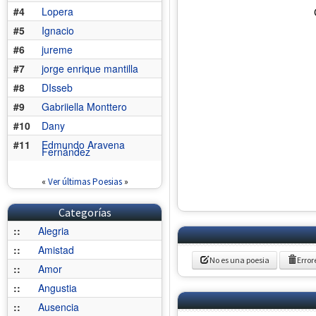
#4
Lopera
#5
Ignacio
#6
jureme
#7
jorge enrique mantilla
#8
DIsseb
#9
Gabriiella Monttero
#10
Dany
#11
Edmundo Aravena
Fernández
«
Ver últimas Poesias
»
Categorías
::
Alegria
::
Amistad
No es una poesia
Error
::
Amor
::
Angustia
::
Ausencia