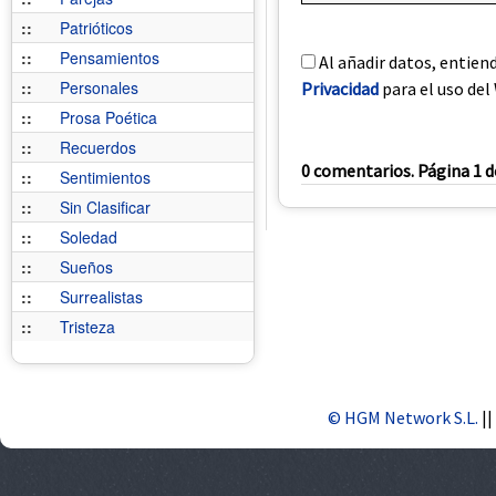
::
Patrióticos
::
Pensamientos
Al añadir datos, entien
::
Personales
Privacidad
para el uso del 
::
Prosa Poética
::
Recuerdos
0 comentarios. Página 1 d
::
Sentimientos
::
Sin Clasificar
::
Soledad
::
Sueños
::
Surrealistas
::
Tristeza
© HGM Network S.L.
||