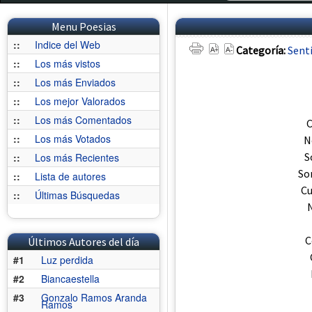
Menu Poesias
::
Indice del Web
Categoría:
Sent
::
Los más vistos
::
Los más Enviados
::
Los mejor Valorados
::
Los más Comentados
C
::
Los más Votados
N
S
::
Los más Recientes
So
::
Lista de autores
Cu
::
Últimas Búsquedas
N
C
Últimos Autores del día
#1
Luz perdida
#2
Biancaestella
#3
Gonzalo Ramos Aranda
Ramos