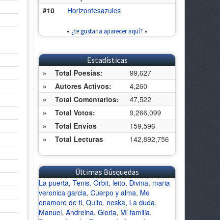
#10
Horizontesazules
«
¿te gustaria aparecer aquí?
»
Estadísticas
»
Total Poesias:
99,627
»
Autores Activos:
4,260
»
Total Comentarios:
47,522
»
Total Votos:
9,266,099
»
Total Envios
159,596
»
Total Lecturas
142,892,756
Últimas Búsquedas
La puerta
,
Tenis
,
Orbit
,
leito
,
Divina
,
maria
veronica garcia
,
Cuerpo y alma
,
Me
enamore de ti
,
Quito
,
neska
,
La duda
,
Manuel
,
Andreina
,
Gloria
,
Mi familia
,