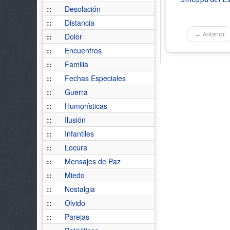
::
Desolación
::
Distancia
← Anterior
::
Dolor
::
Encuentros
::
Familia
::
Fechas Especiales
::
Guerra
::
Humorísticas
::
Ilusión
::
Infantiles
::
Locura
::
Mensajes de Paz
::
Miedo
::
Nostalgia
::
Olvido
::
Parejas