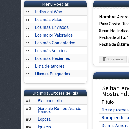
Menu Poesias
::
Indice del Web
Nombre:
Azaro
::
Los más vistos
País:
Costa Ric
::
Los más Enviados
Sexo:
No Indic
::
Los mejor Valorados
Fecha de alta:
1
::
Los más Comentados
Fecha de últim
::
Los más Votados
::
Los más Recientes
Sus Poesias
::
Lista de autores
::
Últimas Búsquedas
Se han en
Mostrando 
Últimos Autores del día
#1
Biancaestella
Título
#2
Gonzalo Ramos Aranda
No te prometo
Ramos
Rompiendo la
#3
Lopera
De mis Amore
#4
Ignacio