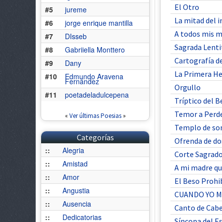
El Otro
#5
jureme
La mitad del i
#6
jorge enrique mantilla
A todos mis 
#7
DIsseb
Sagrada Lenti
#8
Gabriiella Monttero
Cartografía d
#9
Dany
La Primera He
#10
Edmundo Aravena
Fernández
Orgullo
#11
poetadeladulcepena
Tríptico del 
Temor a Perd
«
Ver últimas Poesias
»
Templo de so
Categorías
Ofrenda de do
::
Alegria
Corte Sagrad
::
Amistad
A mi madre qu
::
Amor
El Beso Prohi
::
Angustia
CUANDO YO 
::
Ausencia
Canto de Cabe
::
Dedicatorias
Síncopa del E