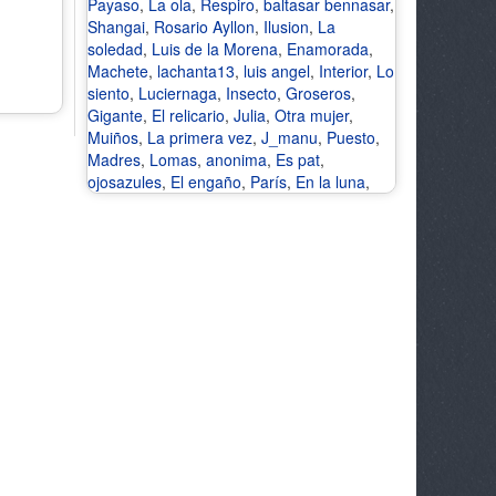
Payaso
,
La ola
,
Respiro
,
baltasar bennasar
,
Shangai
,
Rosario Ayllon
,
Ilusion
,
La
soledad
,
Luis de la Morena
,
Enamorada
,
Machete
,
lachanta13
,
luis angel
,
Interior
,
Lo
siento
,
Luciernaga
,
Insecto
,
Groseros
,
Gigante
,
El relicario
,
Julia
,
Otra mujer
,
Muiños
,
La primera vez
,
J_manu
,
Puesto
,
Madres
,
Lomas
,
anonima
,
Es pat
,
ojosazules
,
El engaño
,
París
,
En la luna
,