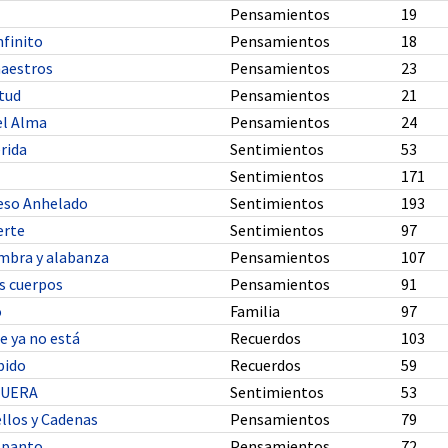
Pensamientos
19
nfinito
Pensamientos
18
maestros
Pensamientos
23
tud
Pensamientos
21
el Alma
Pensamientos
24
rida
Sentimientos
53
Sentimientos
171
Beso Anhelado
Sentimientos
193
erte
Sentimientos
97
mbra y alabanza
Pensamientos
107
s cuerpos
Pensamientos
91
o
Familia
97
e ya no está
Recuerdos
103
bido
Recuerdos
59
MUERA
Sentimientos
53
llos y Cadenas
Pensamientos
79
spanto
Pensamientos
72