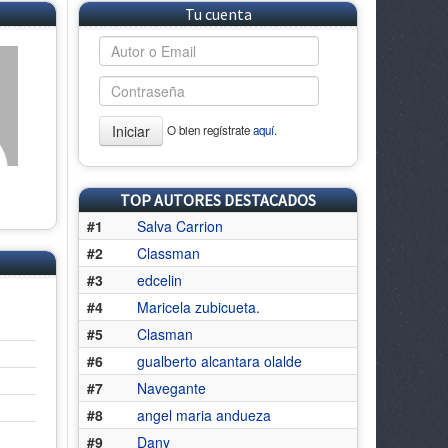
Tu cuenta
Iniciar
O bien regístrate
aquí.
TOP AUTORES DESTACADOS
#1
Salva Carrion
#2
Classman
#3
edcelin
#4
Maricela zubicueta.
#5
Clasman
#6
gualberto alcantara olalde
#7
Navegante
#8
angel maria andueza
#9
Dany