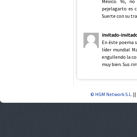
México. Yo, no
pejelagarto es c
Suerte con su tr
invitado-invitad
En éste poema s
líder mundial M
engullendo la cor
muy bien. Sus ri
© HGM Network S.L.
||