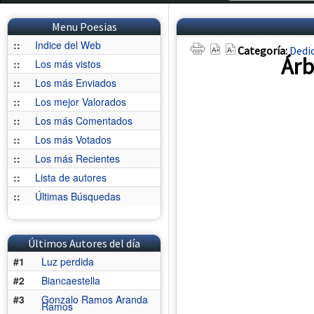
Menu Poesias
::
Indice del Web
Categoría:
Dedi
Árb
::
Los más vistos
::
Los más Enviados
::
Los mejor Valorados
::
Los más Comentados
::
Los más Votados
::
Los más Recientes
::
Lista de autores
::
Últimas Búsquedas
Últimos Autores del día
#1
Luz perdida
#2
Biancaestella
#3
Gonzalo Ramos Aranda
Ramos