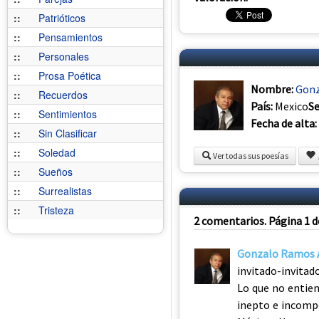
::
Patrióticos
::
Pensamientos
::
Personales
::
Prosa Poética
Nombre:
Gonz
::
Recuerdos
País:
Mexico
S
::
Sentimientos
Fecha de alta:
::
Sin Clasificar
::
Soledad
Ver todas sus poesías
::
Sueños
::
Surrealistas
::
Tristeza
2 comentarios. Página 1 d
Gonzalo Ramos 
invitado-invitad
Lo que no entien
inepto e incomp