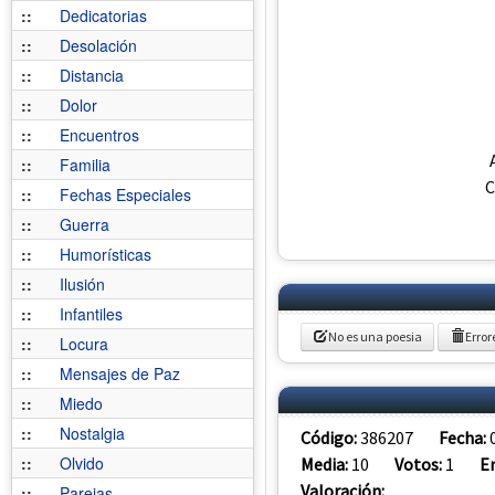
::
Dedicatorias
::
Desolación
::
Distancia
::
Dolor
::
Encuentros
::
Familia
C
::
Fechas Especiales
::
Guerra
::
Humorísticas
::
Ilusión
::
Infantiles
No es una poesia
Error
::
Locura
::
Mensajes de Paz
::
Miedo
::
Nostalgia
Código:
386207
Fecha:
::
Olvido
Media:
10
Votos:
1
E
Valoración:
::
Parejas