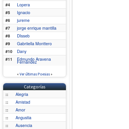
#4
Lopera
#5
Ignacio
#6
jureme
#7
jorge enrique mantilla
#8
DIsseb
#9
Gabriiella Monttero
#10
Dany
#11
Edmundo Aravena
Fernández
«
Ver últimas Poesias
»
Categorías
::
Alegria
::
Amistad
::
Amor
::
Angustia
::
Ausencia