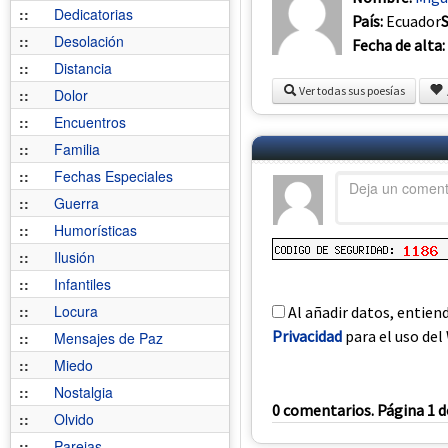
::
Dedicatorias
País:
Ecuador
::
Desolación
Fecha de alta:
::
Distancia
Ver todas sus poesías
::
Dolor
::
Encuentros
::
Familia
::
Fechas Especiales
::
Guerra
::
Humorísticas
::
Ilusión
::
Infantiles
::
Locura
Al añadir datos, entien
Privacidad
para el uso del 
::
Mensajes de Paz
::
Miedo
::
Nostalgia
0 comentarios. Página 1 d
::
Olvido
::
Parejas