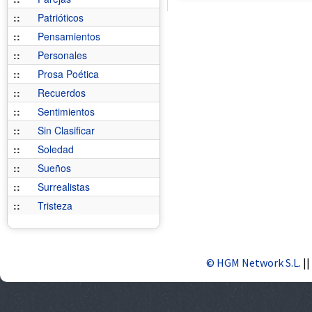
::
Patrióticos
::
Pensamientos
::
Personales
::
Prosa Poética
::
Recuerdos
::
Sentimientos
::
Sin Clasificar
::
Soledad
::
Sueños
::
Surrealistas
::
Tristeza
© HGM Network S.L.
||