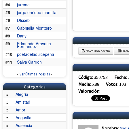
#4
jureme
#5
jorge enrique mantilla
#6
DIsseb
#7
Gabriiella Monttero
#8
Dany
#9
Edmundo Aravena
Fernández
No es una poesia
Error
#10
poetadeladulcepena
#11
Salva Carrion
«
Ver últimas Poesias
»
Código:
350753
Fecha:
Media:
5.88
Votos:
103
Categorías
Valoración:
::
Alegria
::
Amistad
::
Amor
::
Angustia
::
Ausencia
Nombre:
Migu