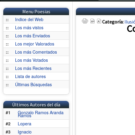
Menu Poesias
::
Indice del Web
Categoría:
Ilusi
C
::
Los más vistos
::
Los más Enviados
::
Los mejor Valorados
::
Los más Comentados
::
Los más Votados
::
Los más Recientes
::
Lista de autores
::
Últimas Búsquedas
Últimos Autores del día
#1
Gonzalo Ramos Aranda
Ramos
#2
Lopera
#3
Ignacio