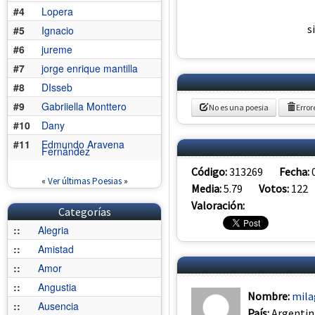
#4
Lopera
s
#5
Ignacio
#6
jureme
#7
jorge enrique mantilla
#8
DIsseb
#9
Gabriiella Monttero
No es una poesia
Error
#10
Dany
#11
Edmundo Aravena
Fernández
Código:
313269
Fecha:
«
Ver últimas Poesias
»
Media:
5.79
Votos:
122
Valoración:
Categorías
::
Alegria
::
Amistad
::
Amor
::
Angustia
Nombre:
mila
::
Ausencia
País:
Argentin