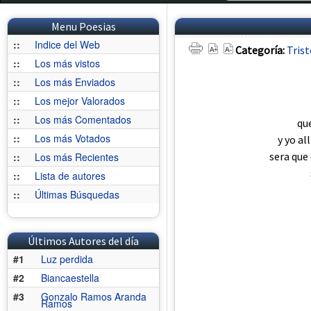
Menu Poesias
::
Indice del Web
Categoría:
Tris
::
Los más vistos
::
Los más Enviados
::
Los mejor Valorados
::
Los más Comentados
qu
::
Los más Votados
y yo a
sera que
::
Los más Recientes
::
Lista de autores
::
Últimas Búsquedas
Últimos Autores del día
#1
Luz perdida
#2
Biancaestella
#3
Gonzalo Ramos Aranda
Ramos