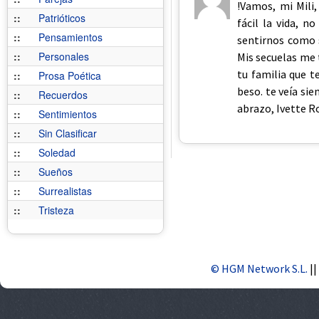
!Vamos, mi Mili,
::
Patrióticos
fácil la vida, n
::
Pensamientos
sentirnos como 
::
Personales
Mis secuelas me 
tu familia que t
::
Prosa Poética
beso. te veía si
::
Recuerdos
abrazo, Ivette Ro
::
Sentimientos
::
Sin Clasificar
::
Soledad
::
Sueños
::
Surrealistas
::
Tristeza
© HGM Network S.L.
||