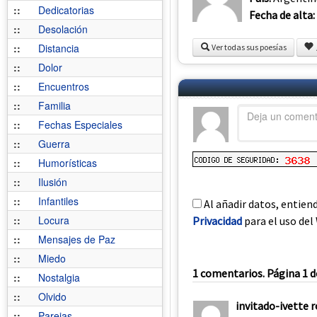
::
Dedicatorias
Fecha de alta:
::
Desolación
::
Distancia
Ver todas sus poesías
::
Dolor
::
Encuentros
::
Familia
::
Fechas Especiales
::
Guerra
::
Humorísticas
::
Ilusión
::
Infantiles
Al añadir datos, entien
::
Locura
Privacidad
para el uso del 
::
Mensajes de Paz
::
Miedo
1 comentarios. Página 1 d
::
Nostalgia
::
Olvido
invitado-ivette r
::
Parejas