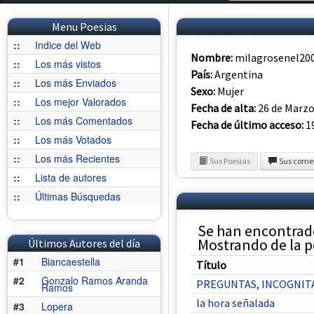
Menu Poesias
::
Indice del Web
Nombre:
milagrosenel20
::
Los más vistos
País:
Argentina
::
Los más Enviados
Sexo:
Mujer
::
Los mejor Valorados
Fecha de alta:
26 de Marzo
::
Los más Comentados
Fecha de último acceso:
19
::
Los más Votados
::
Los más Recientes
Sus Poesias
Sus come
::
Lista de autores
::
Últimas Búsquedas
Se han encontrad
Mostrando de la po
Últimos Autores del día
#1
Biancaestella
Título
#2
Gonzalo Ramos Aranda
PREGUNTAS, INCOGNIT
Ramos
la hora señalada
#3
Lopera