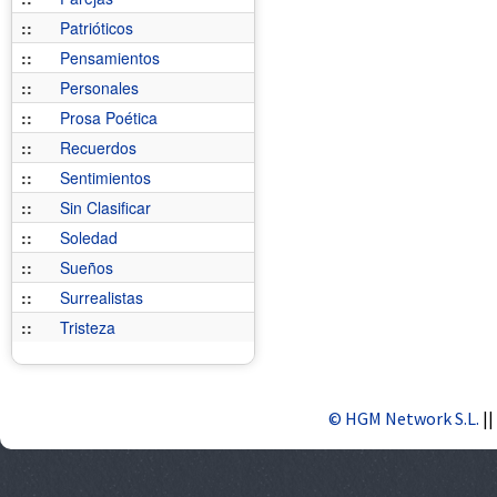
::
Patrióticos
::
Pensamientos
::
Personales
::
Prosa Poética
::
Recuerdos
::
Sentimientos
::
Sin Clasificar
::
Soledad
::
Sueños
::
Surrealistas
::
Tristeza
© HGM Network S.L.
||