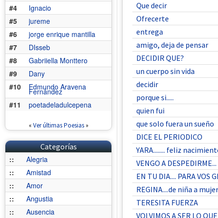
Que decir
#4
Ignacio
Ofrecerte
#5
jureme
entrega
#6
jorge enrique mantilla
amigo, deja de pensar
#7
DIsseb
DECIDIR QUE?
#8
Gabriiella Monttero
un cuerpo sin vida
#9
Dany
decidir
#10
Edmundo Aravena
Fernández
porque si.....
#11
poetadeladulcepena
quien fui
que solo fuera un sueño
«
Ver últimas Poesias
»
DICE EL PERIODICO
Categorías
YARA........ feliz nacimien
::
Alegria
VENGO A DESPEDIRME...
::
Amistad
EN TU DIA.... PARA VOS
::
Amor
REGINA....de niña a muje
::
Angustia
TERESITA FUERZA
::
Ausencia
VOLVIMOS A SER LO QUE