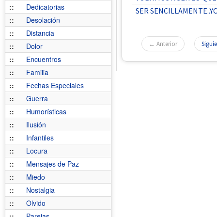
::
Dedicatorias
SER SENCILLAMENTE..Y
::
Desolación
::
Distancia
← Anterior
Sigui
::
Dolor
::
Encuentros
::
Familia
::
Fechas Especiales
::
Guerra
::
Humorísticas
::
Ilusión
::
Infantiles
::
Locura
::
Mensajes de Paz
::
Miedo
::
Nostalgia
::
Olvido
::
Parejas