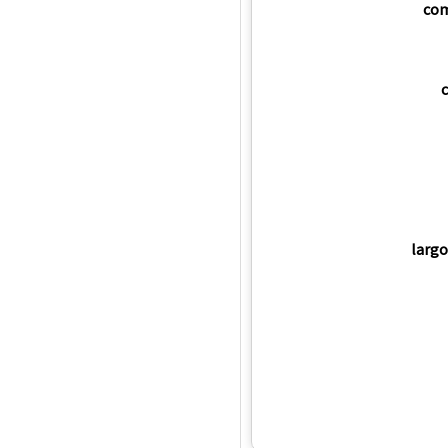
com
c
largo