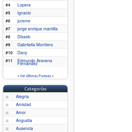
#4
Lopera
#5
Ignacio
#6
jureme
#7
jorge enrique mantilla
#8
DIsseb
#9
Gabriiella Monttero
#10
Dany
#11
Edmundo Aravena
Fernández
«
Ver últimas Poesias
»
Categorías
::
Alegria
::
Amistad
::
Amor
::
Angustia
::
Ausencia