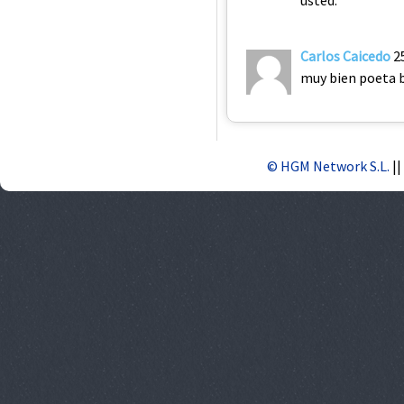
usted.
Carlos Caicedo
2
muy bien poeta 
© HGM Network S.L.
||