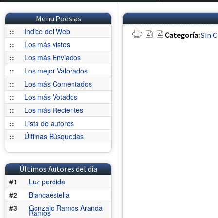
Menu Poesias
::
Indice del Web
Categoría:
Sin C
::
Los más vistos
::
Los más Enviados
::
Los mejor Valorados
::
Los más Comentados
::
Los más Votados
::
Los más Recientes
::
Lista de autores
::
Últimas Búsquedas
Últimos Autores del día
#1
Luz perdida
#2
Biancaestella
#3
Gonzalo Ramos Aranda
Ramos