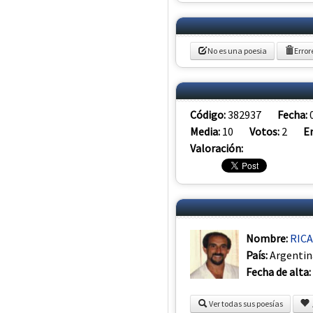
No es una poesia
Error
Código:
382937
Fecha:
Media:
10
Votos:
2
E
Valoración:
Nombre:
RIC
País:
Argentin
Fecha de alta:
Ver todas sus poesías