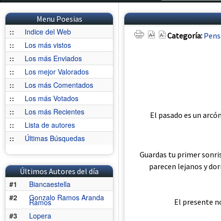
Menu Poesias
::
Indice del Web
Categoría:
Pens
::
Los más vistos
::
Los más Enviados
::
Los mejor Valorados
::
Los más Comentados
::
Los más Votados
::
Los más Recientes
El pasado es un arcó
::
Lista de autores
::
Últimas Búsquedas
Guardas tu primer sonris
parecen lejanos y dor
Últimos Autores del día
#1
Biancaestella
#2
Gonzalo Ramos Aranda
El presente no
Ramos
#3
Lopera