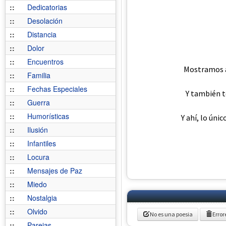
::
Dedicatorias
::
Desolación
::
Distancia
::
Dolor
::
Encuentros
Mostramos al
::
Familia
::
Fechas Especiales
Y también t
::
Guerra
::
Humorísticas
Y ahí, lo úni
::
Ilusión
::
Infantiles
::
Locura
::
Mensajes de Paz
::
Miedo
::
Nostalgia
::
Olvido
No es una poesia
Error
::
Parejas