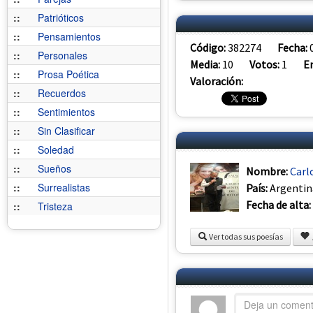
::
Patrióticos
::
Pensamientos
Código:
382274
Fecha:
::
Personales
Media:
10
Votos:
1
E
::
Prosa Poética
Valoración:
::
Recuerdos
::
Sentimientos
::
Sin Clasificar
::
Soledad
::
Sueños
Nombre:
Carl
::
Surrealistas
País:
Argentin
Fecha de alta:
::
Tristeza
Ver todas sus poesías