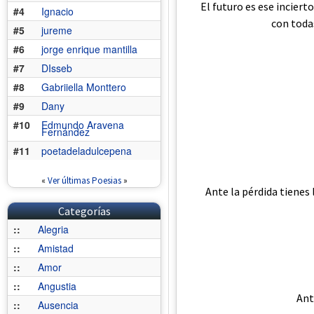
El futuro es ese inciert
#4
Ignacio
con todas
#5
jureme
#6
jorge enrique mantilla
#7
DIsseb
#8
Gabriiella Monttero
#9
Dany
#10
Edmundo Aravena
Fernández
#11
poetadeladulcepena
«
Ver últimas Poesias
»
Ante la pérdida tienes 
Categorías
::
Alegria
::
Amistad
::
Amor
::
Angustia
Ant
::
Ausencia