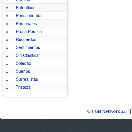
::
Patrióticos
::
Pensamientos
::
Personales
::
Prosa Poética
::
Recuerdos
::
Sentimientos
::
Sin Clasificar
::
Soledad
::
Sueños
::
Surrealistas
::
Tristeza
© HGM Network S.L.
||