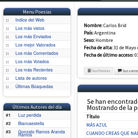
Menu Poesias
::
Indice del Web
Nombre:
Carlos Brid
::
Los más vistos
País:
Argentina
::
Los más Enviados
Sexo:
Hombre
::
Los mejor Valorados
Fecha de alta:
31 de Mayo 
::
Los más Comentados
Fecha de último acceso:
03
::
Los más Votados
::
Los más Recientes
Sus Poesias
Sus come
::
Lista de autores
::
Últimas Búsquedas
Se han encontrado
Mostrando de la po
Últimos Autores del día
#1
Luz perdida
Título
#2
Biancaestella
MÁS AZUL
#3
Gonzalo Ramos Aranda
CUANDO CREAS QUE NAD
Ramos