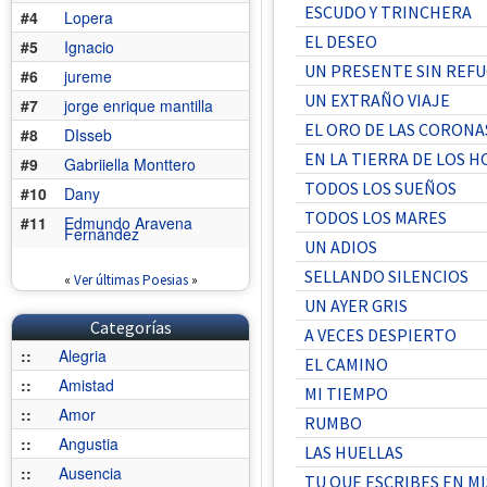
ESCUDO Y TRINCHERA
#4
Lopera
EL DESEO
#5
Ignacio
UN PRESENTE SIN REFU
#6
jureme
UN EXTRAÑO VIAJE
#7
jorge enrique mantilla
EL ORO DE LAS CORONA
#8
DIsseb
EN LA TIERRA DE LOS 
#9
Gabriiella Monttero
TODOS LOS SUEÑOS
#10
Dany
TODOS LOS MARES
#11
Edmundo Aravena
Fernández
UN ADIOS
SELLANDO SILENCIOS
«
Ver últimas Poesias
»
UN AYER GRIS
Categorías
A VECES DESPIERTO
::
Alegria
EL CAMINO
::
Amistad
MI TIEMPO
::
Amor
RUMBO
::
Angustia
LAS HUELLAS
::
Ausencia
TU QUE ESCRIBES EN M