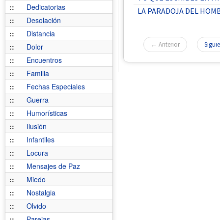
::
Dedicatorias
LA PARADOJA DEL HOM
::
Desolación
::
Distancia
← Anterior
Sigui
::
Dolor
::
Encuentros
::
Familia
::
Fechas Especiales
::
Guerra
::
Humorísticas
::
Ilusión
::
Infantiles
::
Locura
::
Mensajes de Paz
::
Miedo
::
Nostalgia
::
Olvido
::
Parejas