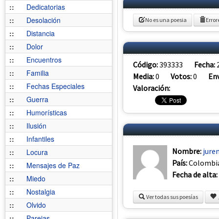
::
Dedicatorias
::
Desolación
No es una poesia
Error
::
Distancia
::
Dolor
::
Encuentros
Código:
393333
Fecha:
::
Familia
Media:
0
Votos:
0
Env
::
Fechas Especiales
Valoración:
::
Guerra
::
Humorísticas
::
Ilusión
::
Infantiles
Nombre:
jure
::
Locura
País:
Colombi
::
Mensajes de Paz
Fecha de alta:
::
Miedo
::
Nostalgia
Ver todas sus poesías
::
Olvido
::
Parejas