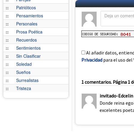
::
Patrióticos
::
Pensamientos
::
Personales
::
Prosa Poética
::
Recuerdos
::
Sentimientos
Al añadir datos, entien
::
Sin Clasificar
Privacidad
para el uso del 
::
Soledad
::
Sueños
::
Surrealistas
1 comentarios. Página 1 d
::
Tristeza
invitado-Edcelin
Donde reina egoí
excelentes poeta