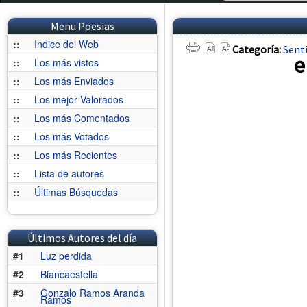
Menu Poesias
::
Indice del Web
Categoría:
Sent
e
::
Los más vistos
::
Los más Enviados
::
Los mejor Valorados
::
Los más Comentados
::
Los más Votados
::
Los más Recientes
::
Lista de autores
::
Últimas Búsquedas
Últimos Autores del día
#1
Luz perdida
#2
Biancaestella
#3
Gonzalo Ramos Aranda
Ramos