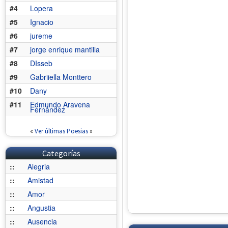
#4
Lopera
#5
Ignacio
#6
jureme
#7
jorge enrique mantilla
#8
DIsseb
#9
Gabriiella Monttero
#10
Dany
#11
Edmundo Aravena
Fernández
«
Ver últimas Poesias
»
Categorías
::
Alegria
::
Amistad
::
Amor
::
Angustia
::
Ausencia