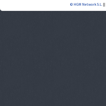
© HGM Network S.L.
||