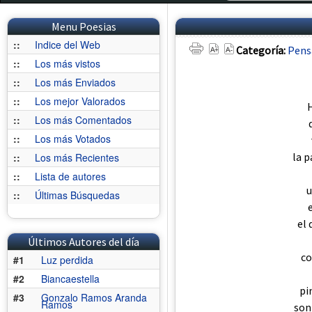
Menu Poesias
::
Indice del Web
Categoría:
Pens
::
Los más vistos
::
Los más Enviados
::
Los mejor Valorados
::
Los más Comentados
::
Los más Votados
la p
::
Los más Recientes
::
Lista de autores
u
::
Últimas Búsquedas
el
Últimos Autores del día
co
#1
Luz perdida
#2
Biancaestella
pi
#3
Gonzalo Ramos Aranda
Ramos
son