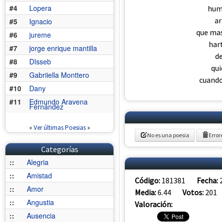
#4
Lopera
huma
ar
#5
Ignacio
que mas
#6
jureme
hart
#7
jorge enrique mantilla
de
#8
DIsseb
qui
#9
Gabriiella Monttero
cuando
#10
Dany
#11
Edmundo Aravena
Fernández
«
Ver últimas Poesias
»
No es una poesia
Error
Categorías
::
Alegria
::
Amistad
Código:
181381
Fecha:
::
Amor
Media:
6.44
Votos:
201
::
Angustia
Valoración:
::
Ausencia