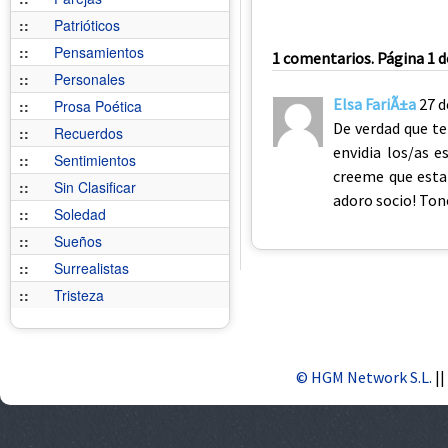
::
Patrióticos
::
Pensamientos
1 comentarios. Página 1 d
::
Personales
Elsa FariÃ±a
27 d
::
Prosa Poética
De verdad que te 
::
Recuerdos
envidia los/as 
::
Sentimientos
creeme que esta 
::
Sin Clasificar
adoro socio! Tone
::
Soledad
::
Sueños
::
Surrealistas
::
Tristeza
© HGM Network S.L.
||