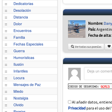
::
Dedicatorias
::
Desolación
::
Distancia
Nombre:
Dan
::
Dolor
País:
Argentin
::
Encuentros
Fecha de alta:
::
Familia
::
Fechas Especiales
Ver todas sus poesías
::
Guerra
::
Humorísticas
::
Ilusión
::
Infantiles
::
Locura
::
Mensajes de Paz
::
Miedo
::
Nostalgia
Al añadir datos, entien
::
Olvido
Privacidad
para el uso del 
::
Parejas