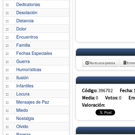
::
Dedicatorias
::
Desolación
::
Distancia
::
Dolor
::
Encuentros
::
Familia
::
Fechas Especiales
::
Guerra
No es una poesia
Error
::
Humorísticas
::
Ilusión
::
Infantiles
Código:
396702
Fecha:
::
Locura
Media:
0
Votos:
0
Env
::
Mensajes de Paz
Valoración:
::
Miedo
::
Nostalgia
::
Olvido
::
Parejas