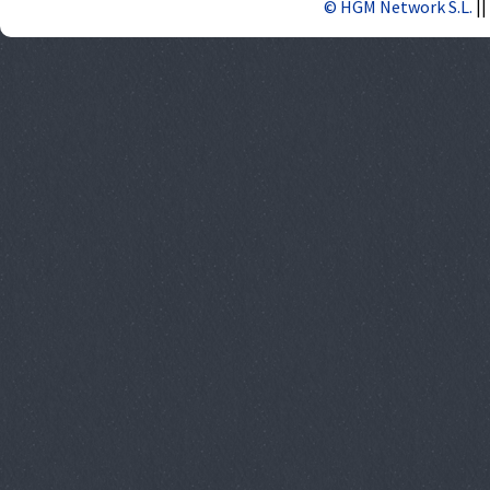
© HGM Network S.L.
||