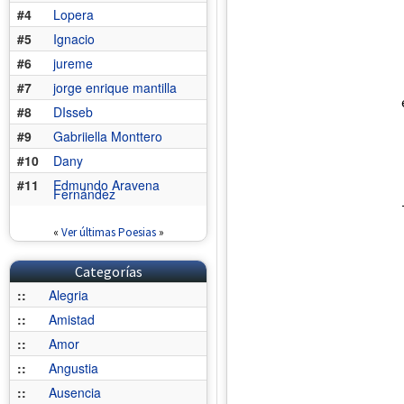
#4
Lopera
#5
Ignacio
#6
jureme
#7
jorge enrique mantilla
#8
DIsseb
#9
Gabriiella Monttero
#10
Dany
#11
Edmundo Aravena
Fernández
«
Ver últimas Poesias
»
Categorías
::
Alegria
::
Amistad
::
Amor
::
Angustia
::
Ausencia