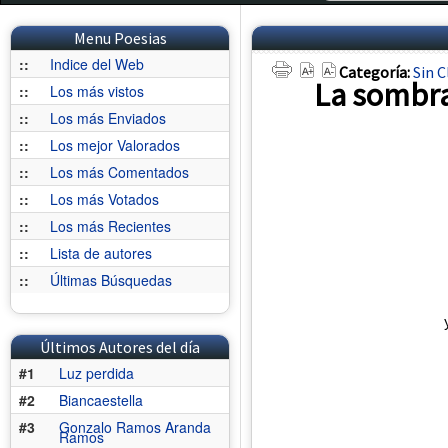
Menu Poesias
::
Indice del Web
Categoría:
Sin C
La sombra
::
Los más vistos
::
Los más Enviados
::
Los mejor Valorados
::
Los más Comentados
::
Los más Votados
::
Los más Recientes
::
Lista de autores
::
Últimas Búsquedas
Últimos Autores del día
#1
Luz perdida
#2
Biancaestella
#3
Gonzalo Ramos Aranda
Ramos