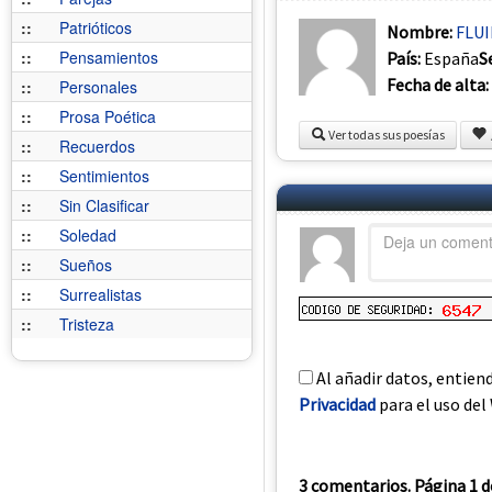
::
Patrióticos
Nombre:
FLU
::
Pensamientos
País:
España
S
Fecha de alta:
::
Personales
::
Prosa Poética
Ver todas sus poesías
::
Recuerdos
::
Sentimientos
::
Sin Clasificar
::
Soledad
::
Sueños
::
Surrealistas
::
Tristeza
Al añadir datos, entien
Privacidad
para el uso del 
3 comentarios. Página 1 d