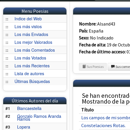
Menu Poesias
::
Indice del Web
Nombre:
Alsand43
::
Los más vistos
País:
España
::
Los más Enviados
Sexo:
No Indicado
::
Los mejor Valorados
Fecha de alta:
19 de Octub
::
Los más Comentados
Fecha de último acceso:
01
::
Los más Votados
::
Los más Recientes
Sus Poesias
Sus come
::
Lista de autores
::
Últimas Búsquedas
Se han encontrad
Mostrando de la po
Últimos Autores del día
#1
Biancaestella
Título
#2
Gonzalo Ramos Aranda
Los campos de mi somb
Ramos
Constelaciones Rotas.
#3
Lopera