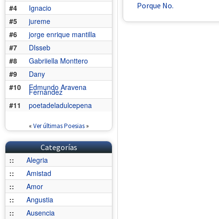
Porque No.
#4
Ignacio
#5
jureme
#6
jorge enrique mantilla
#7
DIsseb
#8
Gabriiella Monttero
#9
Dany
#10
Edmundo Aravena
Fernández
#11
poetadeladulcepena
«
Ver últimas Poesias
»
Categorías
::
Alegria
::
Amistad
::
Amor
::
Angustia
::
Ausencia