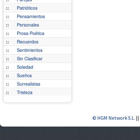
::
Patrióticos
::
Pensamientos
::
Personales
::
Prosa Poética
::
Recuerdos
::
Sentimientos
::
Sin Clasificar
::
Soledad
::
Sueños
::
Surrealistas
::
Tristeza
© HGM Network S.L.
||