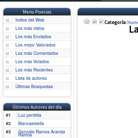
Menu Poesias
::
Indice del Web
Categoría:
Humo
La
::
Los más vistos
::
Los más Enviados
::
Los mejor Valorados
::
Los más Comentados
::
Los más Votados
::
Los más Recientes
::
Lista de autores
::
Últimas Búsquedas
Últimos Autores del día
#1
Luz perdida
#2
Biancaestella
#3
Gonzalo Ramos Aranda
Ramos