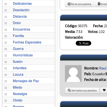
::
Dedicatorias
No es una poesia
Error
::
Desolación
::
Distancia
::
Dolor
Código:
30375
Fecha:
2
::
Encuentros
Media:
7.53
Votos:
132
::
Familia
Valoración:
::
Fechas Especiales
::
Guerra
::
Humorísticas
::
Ilusión
::
Infantiles
Nombre:
Raul
País:
Ecuador
::
Locura
Fecha de alta:
::
Mensajes de Paz
::
Miedo
Ver todas sus poesías
::
Nostalgia
::
Olvido
::
Parejas