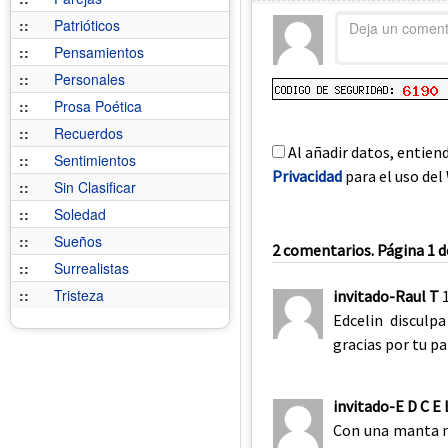
::
Patrióticos
::
Pensamientos
::
Personales
::
Prosa Poética
::
Recuerdos
Al añadir datos, entien
::
Sentimientos
Privacidad
para el uso del 
::
Sin Clasificar
::
Soledad
::
Sueños
2 comentarios. Página 1 d
::
Surrealistas
::
Tristeza
invitado-Raul T
Edcelin disculp
gracias por tu p
invitado-E D C E 
Con una manta n