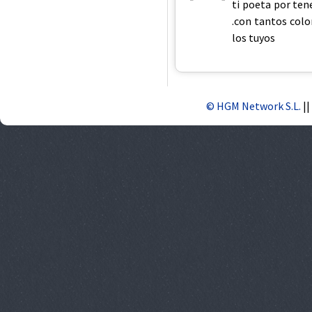
ti poeta por ten
.con tantos colo
los tuyos
© HGM Network S.L.
||