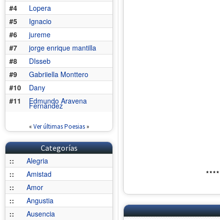
#4
Lopera
#5
Ignacio
#6
jureme
#7
jorge enrique mantilla
#8
DIsseb
#9
Gabriiella Monttero
#10
Dany
#11
Edmundo Aravena
Fernández
«
Ver últimas Poesias
»
Categorías
::
Alegria
****
::
Amistad
::
Amor
::
Angustia
::
Ausencia