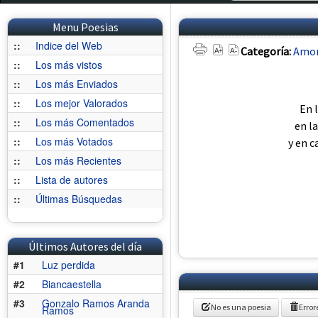
Menu Poesias
::
Indice del Web
Categoría:
Amo
::
Los más vistos
::
Los más Enviados
::
Los mejor Valorados
En 
::
Los más Comentados
en l
::
Los más Votados
y en c
::
Los más Recientes
::
Lista de autores
::
Últimas Búsquedas
Últimos Autores del día
#1
Luz perdida
#2
Biancaestella
#3
Gonzalo Ramos Aranda
No es una poesia
Error
Ramos