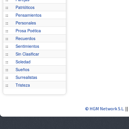
::
Patrióticos
::
Pensamientos
::
Personales
::
Prosa Poética
::
Recuerdos
::
Sentimientos
::
Sin Clasificar
::
Soledad
::
Sueños
::
Surrealistas
::
Tristeza
© HGM Network S.L.
||