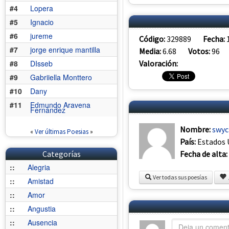
#4
Lopera
#5
Ignacio
#6
jureme
Código:
329889
Fecha:
#7
jorge enrique mantilla
Media:
6.68
Votos:
96
Valoración:
#8
DIsseb
#9
Gabriiella Monttero
#10
Dany
#11
Edmundo Aravena
Fernández
Nombre:
swyc
«
Ver últimas Poesias
»
País:
Estados 
Fecha de alta:
Categorías
::
Alegria
Ver todas sus poesías
::
Amistad
::
Amor
::
Angustia
::
Ausencia