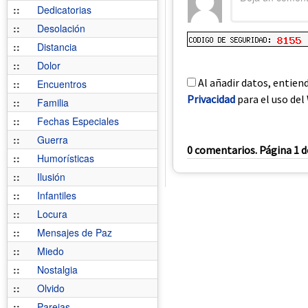
::
Dedicatorias
::
Desolación
::
Distancia
::
Dolor
Al añadir datos, entien
::
Encuentros
Privacidad
para el uso del 
::
Familia
::
Fechas Especiales
::
Guerra
0 comentarios. Página 1 d
::
Humorísticas
::
Ilusión
::
Infantiles
::
Locura
::
Mensajes de Paz
::
Miedo
::
Nostalgia
::
Olvido
::
Parejas