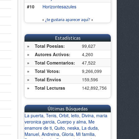
#10
Horizontesazules
«
¿te gustaria aparecer aquí?
»
Estadísticas
»
Total Poesias:
99,627
»
Autores Activos:
4,260
»
Total Comentarios:
47,522
»
Total Votos:
9,266,099
»
Total Envios
159,596
»
Total Lecturas
142,892,756
Últimas Búsquedas
La puerta
,
Tenis
,
Orbit
,
leito
,
Divina
,
maria
veronica garcia
,
Cuerpo y alma
,
Me
enamore de ti
,
Quito
,
neska
,
La duda
,
Manuel
,
Andreina
,
Gloria
,
Mi familia
,