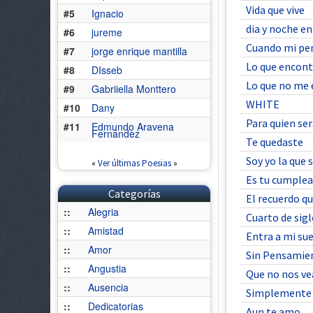
Vida que vive
#5
Ignacio
dia y noche en
#6
jureme
Cuando mi pe
#7
jorge enrique mantilla
Lo que encont
#8
DIsseb
Lo que no me
#9
Gabriiella Monttero
WHITE
#10
Dany
Para quien ser
#11
Edmundo Aravena
Fernández
Te quedaste
Soy yo la que 
«
Ver últimas Poesias
»
Es tu cumple
Categorías
El recuerdo q
::
Alegria
Cuarto de sig
::
Amistad
Entra a mi su
::
Amor
Sin Pensamie
::
Angustia
Que no nos v
::
Ausencia
Simplemente
::
Dedicatorias
Aun te amo