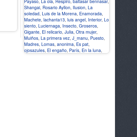
Payaso
,
La ola
,
Respiro
,
baltasar bennasar
,
Shangai
,
Rosario Ayllon
,
Ilusion
,
La
soledad
,
Luis de la Morena
,
Enamorada
,
Machete
,
lachanta13
,
luis angel
,
Interior
,
Lo
siento
,
Luciernaga
,
Insecto
,
Groseros
,
Gigante
,
El relicario
,
Julia
,
Otra mujer
,
Muiños
,
La primera vez
,
J_manu
,
Puesto
,
Madres
,
Lomas
,
anonima
,
Es pat
,
ojosazules
,
El engaño
,
París
,
En la luna
,