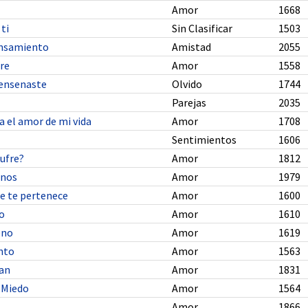
Amor
1668
 ti
Sin Clasificar
1503
nsamiento
Amistad
2055
re
Amor
1558
 ensenaste
Olvido
1744
Parejas
2035
a el amor de mi vida
Amor
1708
Sentimientos
1606
sufre?
Amor
1812
anos
Amor
1979
ue te pertenece
Amor
1600
lo
Amor
1610
eno
Amor
1619
nto
Amor
1563
ean
Amor
1831
 Miedo
Amor
1564
Amor
1866