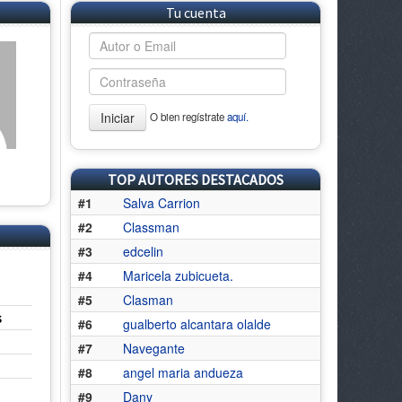
Tu cuenta
Iniciar
O bien regístrate
aquí.
TOP AUTORES DESTACADOS
#1
Salva Carrion
#2
Classman
#3
edcelin
#4
Maricela zubicueta.
#5
Clasman
s
#6
gualberto alcantara olalde
#7
Navegante
#8
angel maria andueza
#9
Dany