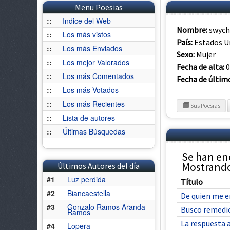
Menu Poesias
::
Indice del Web
Nombre:
swych
::
Los más vistos
País:
Estados U
::
Los más Enviados
Sexo:
Mujer
::
Los mejor Valorados
Fecha de alta:
0
::
Los más Comentados
Fecha de últim
::
Los más Votados
::
Los más Recientes
Sus Poesias
::
Lista de autores
::
Últimas Búsquedas
Se han en
Mostrando 
Últimos Autores del día
#1
Luz perdida
Título
#2
Biancaestella
De quien me 
#3
Gonzalo Ramos Aranda
Busco remedio
Ramos
La respuesta a
#4
Lopera