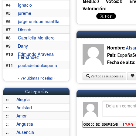
Media:
0
Votos:
0
Env
#4
Ignacio
Valoración:
#5
jureme
#6
jorge enrique mantilla
#7
DIsseb
#8
Gabriiella Monttero
#9
Dany
Nombre:
Alsa
#10
Edmundo Aravena
País:
España
S
Fernández
Fecha de alta:
#11
poetadeladulcepena
Ver todas sus poesías
«
Ver últimas Poesias
»
Categorías
::
Alegria
::
Amistad
::
Amor
::
Angustia
::
Ausencia