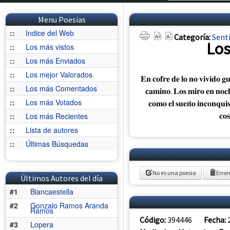
Menu Poesias
::
Indice del Web
Categoría:
Sent
Los
::
Los más vistos
::
Los más Enviados
::
Los mejor Valorados
𝐄𝐧 𝐜𝐨𝐟𝐫𝐞 𝐝𝐞 𝐥𝐨 𝐧𝐨 𝐯𝐢𝐯𝐢𝐝𝐨 𝐠𝐮
::
Los más Comentados
𝐜𝐚𝐦𝐢𝐧𝐨. 𝐋𝐨𝐬 𝐦𝐢𝐫𝐨 𝐞𝐧 𝐧𝐨𝐜
::
Los más Votados
𝐜𝐨𝐦𝐨 𝐞𝐥 𝐬𝐮𝐞𝐧̃𝐨 𝐢𝐧𝐜𝐨𝐧𝐪𝐮𝐢
𝐜𝐨
::
Los más Recientes
::
Lista de autores
::
Últimas Búsquedas
No es una poesia
Error
Últimos Autores del día
#1
Biancaestella
#2
Gonzalo Ramos Aranda
Ramos
Código:
394446
Fecha:
#3
Lopera