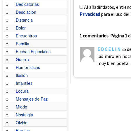
::
Dedicatorias
Al añadir datos, entien
::
Desolación
Privacidad
para el uso del 
::
Distancia
::
Dolor
::
Encuentros
1 comentarios. Página 1 d
::
Familia
E D C E L I N
25 d
::
Fechas Especiales
las miro en noc
::
Guerra
muy bien poeta.
::
Humorísticas
::
Ilusión
::
Infantiles
::
Locura
::
Mensajes de Paz
::
Miedo
::
Nostalgia
::
Olvido
::
Parejas