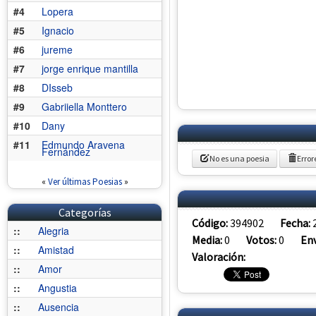
#4
Lopera
#5
Ignacio
#6
jureme
#7
jorge enrique mantilla
#8
DIsseb
#9
Gabriiella Monttero
#10
Dany
#11
Edmundo Aravena
Fernández
No es una poesia
Error
«
Ver últimas Poesias
»
Categorías
Código:
394902
Fecha:
::
Alegria
Media:
0
Votos:
0
Env
::
Amistad
Valoración:
::
Amor
::
Angustia
::
Ausencia