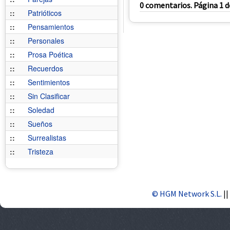
0 comentarios. Página 1 d
::
Patrióticos
::
Pensamientos
::
Personales
::
Prosa Poética
::
Recuerdos
::
Sentimientos
::
Sin Clasificar
::
Soledad
::
Sueños
::
Surrealistas
::
Tristeza
© HGM Network S.L.
||