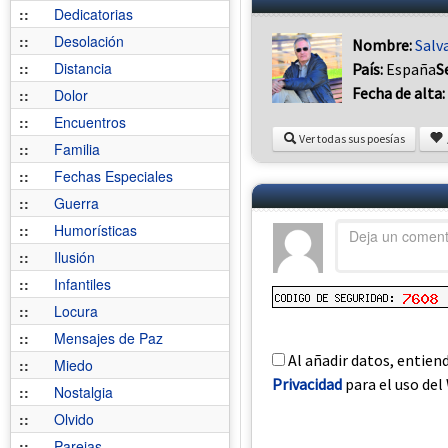
::
Dedicatorias
::
Desolación
Nombre:
Salv
::
Distancia
País:
España
S
Fecha de alta:
::
Dolor
::
Encuentros
Ver todas sus poesías
::
Familia
::
Fechas Especiales
::
Guerra
::
Humorísticas
::
Ilusión
::
Infantiles
::
Locura
::
Mensajes de Paz
Al añadir datos, entien
::
Miedo
Privacidad
para el uso del 
::
Nostalgia
::
Olvido
::
Parejas