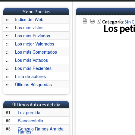
Menu Poesias
::
Indice del Web
Categoría:
Sin C
Los pet
::
Los más vistos
::
Los más Enviados
::
Los mejor Valorados
::
Los más Comentados
::
Los más Votados
::
Los más Recientes
::
Lista de autores
::
Últimas Búsquedas
Últimos Autores del día
#1
Luz perdida
#2
Biancaestella
#3
Gonzalo Ramos Aranda
Ramos