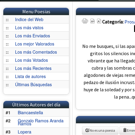
Menu Poesias
::
Indice del Web
Categoría:
Pros
::
Los más vistos
::
Los más Enviados
::
Los mejor Valorados
No me busques, si las apar
::
Los más Comentados
gritos los silencios i
::
Los más Votados
vibrante que ha llegado
cubra y las sombras 
::
Los más Recientes
algodones de viejas rem
::
Lista de autores
pedazo de ilusión incrust
::
Últimas Búsquedas
huye de la soledad y por 
la pena...
Últimos Autores del día
#1
Biancaestella
#2
Gonzalo Ramos Aranda
Ramos
No es una poesia
Error
#3
Lopera