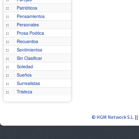
::
Patrióticos
::
Pensamientos
::
Personales
::
Prosa Poética
::
Recuerdos
::
Sentimientos
::
Sin Clasificar
::
Soledad
::
Sueños
::
Surrealistas
::
Tristeza
© HGM Network S.L.
||