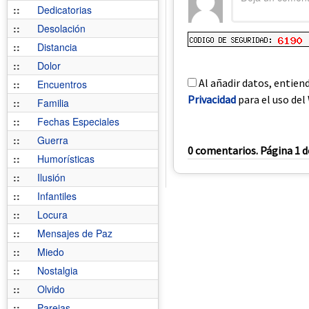
::
Dedicatorias
::
Desolación
::
Distancia
::
Dolor
Al añadir datos, entien
::
Encuentros
Privacidad
para el uso del 
::
Familia
::
Fechas Especiales
::
Guerra
0 comentarios. Página 1 d
::
Humorísticas
::
Ilusión
::
Infantiles
::
Locura
::
Mensajes de Paz
::
Miedo
::
Nostalgia
::
Olvido
::
Parejas