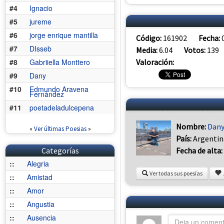
#4
Ignacio
#5
jureme
#6
jorge enrique mantilla
Código:
161902
Fecha:
#7
DIsseb
Media:
6.04
Votos:
139
Valoración:
#8
Gabriiella Monttero
#9
Dany
#10
Edmundo Aravena
Fernández
#11
poetadeladulcepena
Nombre:
Dan
«
Ver últimas Poesias
»
País:
Argentin
Fecha de alta:
Categorías
::
Alegria
Ver todas sus poesías
::
Amistad
::
Amor
::
Angustia
::
Ausencia