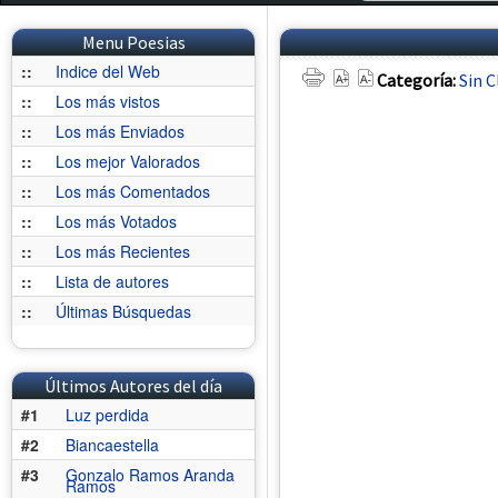
Menu Poesias
::
Indice del Web
Categoría:
Sin C
::
Los más vistos
::
Los más Enviados
::
Los mejor Valorados
::
Los más Comentados
::
Los más Votados
::
Los más Recientes
::
Lista de autores
::
Últimas Búsquedas
Últimos Autores del día
#1
Luz perdida
#2
Biancaestella
#3
Gonzalo Ramos Aranda
Ramos