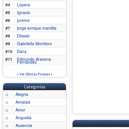
#4
Lopera
#5
Ignacio
#6
jureme
#7
jorge enrique mantilla
#8
DIsseb
#9
Gabriiella Monttero
#10
Dany
#11
Edmundo Aravena
Fernández
«
Ver últimas Poesias
»
Categorías
::
Alegria
::
Amistad
::
Amor
::
Angustia
::
Ausencia