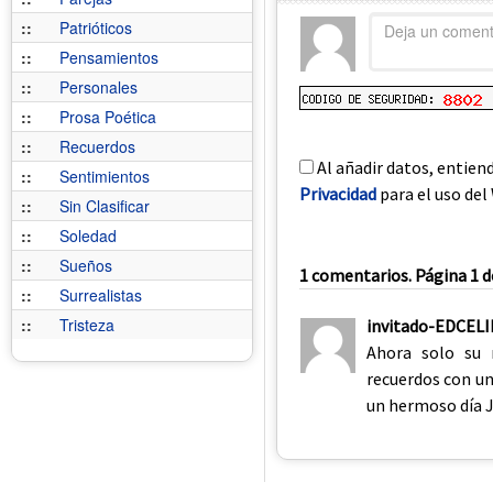
::
Patrióticos
::
Pensamientos
::
Personales
::
Prosa Poética
::
Recuerdos
Al añadir datos, entien
::
Sentimientos
Privacidad
para el uso del 
::
Sin Clasificar
::
Soledad
::
Sueños
1 comentarios. Página 1 d
::
Surrealistas
::
Tristeza
invitado-EDCEL
Ahora solo su 
recuerdos con un
un hermoso día J