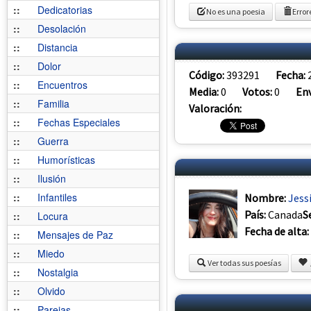
::
Dedicatorias
No es una poesia
Error
::
Desolación
::
Distancia
::
Dolor
Código:
393291
Fecha:
::
Encuentros
Media:
0
Votos:
0
Env
::
Familia
Valoración:
::
Fechas Especiales
::
Guerra
::
Humorísticas
::
Ilusión
::
Infantiles
Nombre:
Jess
País:
Canada
S
::
Locura
Fecha de alta:
::
Mensajes de Paz
::
Miedo
Ver todas sus poesías
::
Nostalgia
::
Olvido
::
Parejas