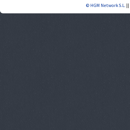
© HGM Network S.L.
||