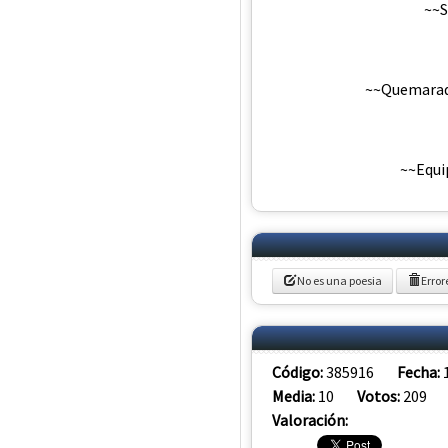
~~S
~~Quemarada
~~Equi
No es una poesia
Error
Código:
385916
Fecha:
Media:
10
Votos:
209
Valoración: