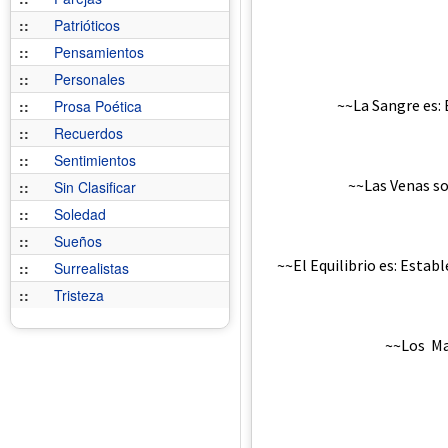
::
Patrióticos
::
Pensamientos
::
Personales
~~La Sangre es:
::
Prosa Poética
::
Recuerdos
::
Sentimientos
~~Las Venas so
::
Sin Clasificar
::
Soledad
::
Sueños
~~El Equilibrio es: Establ
::
Surrealistas
::
Tristeza
~~Los May