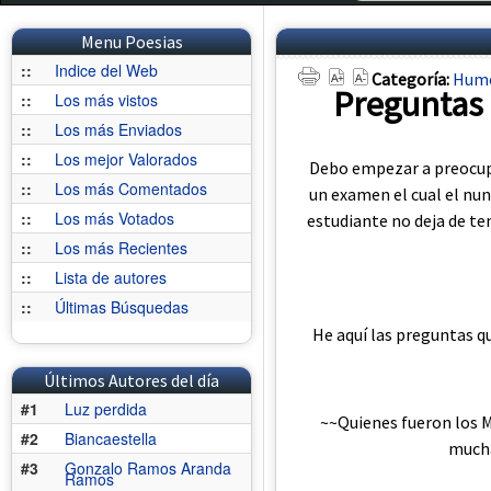
Menu Poesias
::
Indice del Web
Categoría:
Humo
Preguntas 
::
Los más vistos
::
Los más Enviados
::
Los mejor Valorados
Debo empezar a preocupa
::
Los más Comentados
un examen el cual el nun
::
Los más Votados
estudiante no deja de te
::
Los más Recientes
::
Lista de autores
::
Últimas Búsquedas
He aquí las preguntas q
Últimos Autores del día
#1
Luz perdida
~~Quienes fueron los 
#2
Biancaestella
mucha
#3
Gonzalo Ramos Aranda
Ramos