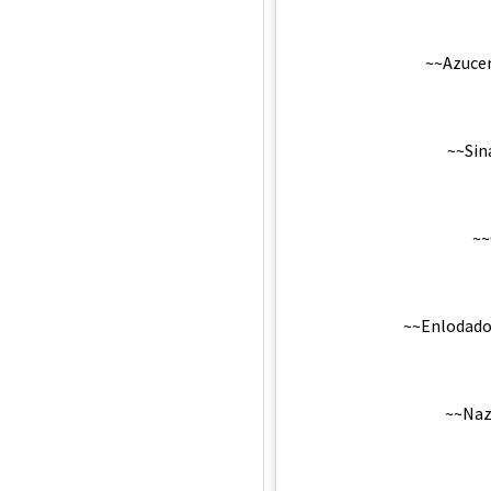
~~Azucen
~~Sin
~~
~~Enlodado:
~~Naza