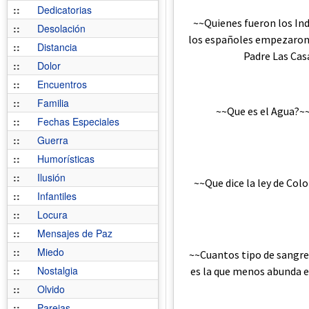
::
Dedicatorias
~~Quienes fueron los I
::
Desolación
los españoles empezaron a
::
Distancia
Padre Las Cas
::
Dolor
::
Encuentros
::
Familia
~~Que es el Agua?~~
::
Fechas Especiales
::
Guerra
::
Humorísticas
::
Ilusión
~~Que dice la ley de Co
::
Infantiles
::
Locura
::
Mensajes de Paz
::
Miedo
~~Cuantos tipo de sangre 
::
Nostalgia
es la que menos abunda e
::
Olvido
::
Parejas