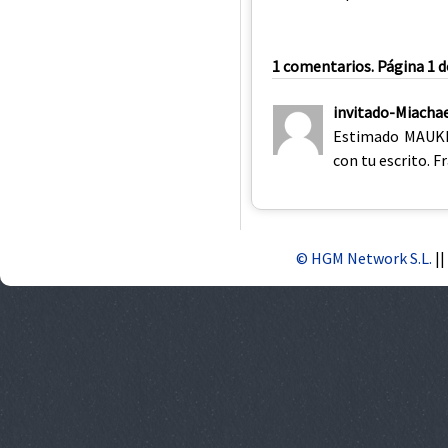
1 comentarios. Página 1 d
invitado-Miacha
Estimado MAUKIL
con tu escrito. F
© HGM Network S.L.
||