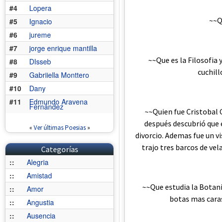
#4
Lopera
~~Q
#5
Ignacio
#6
jureme
#7
jorge enrique mantilla
~~Que es la Filosofia 
#8
DIsseb
cuchill
#9
Gabriiella Monttero
#10
Dany
#11
Edmundo Aravena
Fernández
~~Quien fue Cristobal 
después descubrió que 
«
Ver últimas Poesias
»
divorcio. Ademas fue un vi
trajo tres barcos de vel
Categorías
::
Alegria
::
Amistad
~~Que estudia la Botani
::
Amor
botas mas caras
::
Angustia
::
Ausencia