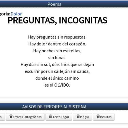
Poema
oría:
Dolor
PREGUNTAS, INCOGNITAS
Hay preguntas sin respuestas.
Hay dolor dentro del corazón.
Hay noches sin estrellas,
sin lunas.
Hay días sin sol, días fríos que se dejan
escurrir por un callejón sin salida,
donde el único camino
es el OLVIDO.
AVISOS DE ERRORES AL SISTEMA
ia
Errores Ortográficos
Texto Ilegal
Plágio
Insultos