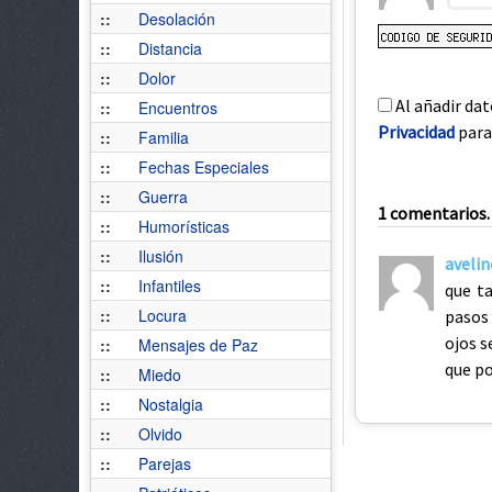
::
Desolación
::
Distancia
::
Dolor
Al añadir dat
::
Encuentros
Privacidad
para 
::
Familia
::
Fechas Especiales
::
Guerra
1 comentarios. 
::
Humorísticas
::
Ilusión
avelin
::
Infantiles
que ta
::
Locura
pasos
ojos s
::
Mensajes de Paz
que po
::
Miedo
::
Nostalgia
::
Olvido
::
Parejas