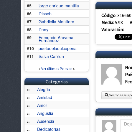
#5
jorge enrique mantilla
#6
DIsseb
Código:
316660
#7
Gabriiella Monttero
Media:
5.98
V
Valoración:
#8
Dany
#9
Edmundo Aravena
Fernández
#10
poetadeladulcepena
#11
Salva Carrion
No
«
Ver últimas Poesias
»
Paí
Fec
Categorías
::
Alegria
Ver todas sus p
::
Amistad
::
Amor
::
Angustia
::
Ausencia
::
Dedicatorias