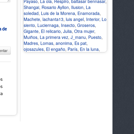
Payaso
,
La ola
,
Respiro
,
baltasar bennasar
,
Shangai
,
Rosario Ayllon
,
Ilusion
,
La
soledad
,
Luis de la Morena
,
Enamorada
,
Machete
,
lachanta13
,
luis angel
,
Interior
,
Lo
siento
,
Luciernaga
,
Insecto
,
Groseros
,
a de
Gigante
,
El relicario
,
Julia
,
Otra mujer
,
Muiños
,
La primera vez
,
J_manu
,
Puesto
,
Madres
,
Lomas
,
anonima
,
Es pat
,
ojosazules
,
El engaño
,
París
,
En la luna
,
ntar
os
os
ra