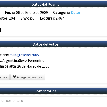
Datos del Poema
Fecha:
06 de Enero de 2009
Categoría:
Dolor
otos:
104
Envios:
0
Lecturas:
2,067
Datos del Autor
mbre:
milagrosenel2005
s:
Argentina
Sexo:
Femenino
ha de alta:
26 de Marzo de 2005
Agregar a Favoritos
oesías
Comentarios