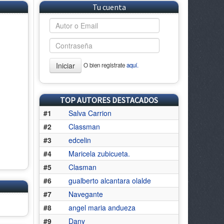
Tu cuenta
Iniciar
O bien regístrate
aquí.
TOP AUTORES DESTACADOS
#1
Salva Carrion
#2
Classman
#3
edcelin
#4
Maricela zubicueta.
#5
Clasman
#6
gualberto alcantara olalde
#7
Navegante
#8
angel maria andueza
#9
Dany