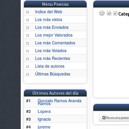
Menu Poesias
::
Indice del Web
Categ
::
Los más vistos
::
Los más Enviados
::
Los mejor Valorados
::
Los más Comentados
::
Los más Votados
::
Los más Recientes
::
Lista de autores
::
Últimas Búsquedas
Últimos Autores del día
#1
Gonzalo Ramos Aranda
Ramos
#2
Lopera
No es una poes
#3
Ignacio
#4
jureme