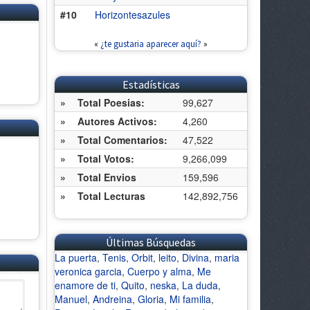
#10
Horizontesazules
«
¿te gustaria aparecer aquí?
»
Estadísticas
»
Total Poesias:
99,627
»
Autores Activos:
4,260
»
Total Comentarios:
47,522
»
Total Votos:
9,266,099
»
Total Envios
159,596
»
Total Lecturas
142,892,756
Últimas Búsquedas
La puerta
,
Tenis
,
Orbit
,
leito
,
Divina
,
maria
veronica garcia
,
Cuerpo y alma
,
Me
enamore de ti
,
Quito
,
neska
,
La duda
,
Manuel
,
Andreina
,
Gloria
,
Mi familia
,