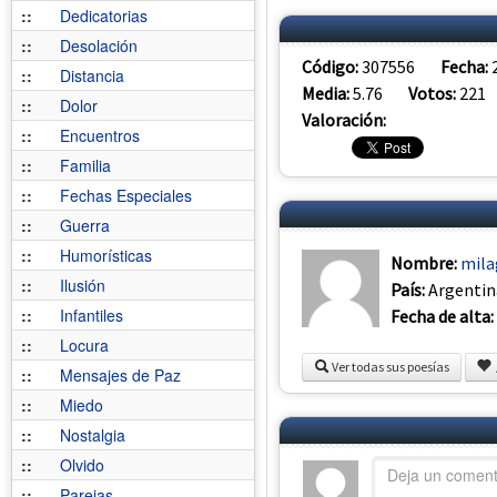
::
Dedicatorias
::
Desolación
Código:
307556
Fecha:
::
Distancia
Media:
5.76
Votos:
221
::
Dolor
Valoración:
::
Encuentros
::
Familia
::
Fechas Especiales
::
Guerra
::
Humorísticas
Nombre:
mila
::
Ilusión
País:
Argentin
::
Infantiles
Fecha de alta:
::
Locura
Ver todas sus poesías
::
Mensajes de Paz
::
Miedo
::
Nostalgia
::
Olvido
::
Parejas