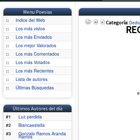
Menu Poesias
::
Indice del Web
Categoría:
Dedi
REG
::
Los más vistos
::
Los más Enviados
::
Los mejor Valorados
::
Los más Comentados
::
Los más Votados
::
Los más Recientes
::
Lista de autores
::
Últimas Búsquedas
e
Últimos Autores del día
#1
Luz perdida
#2
Biancaestella
#3
Gonzalo Ramos Aranda
Ramos