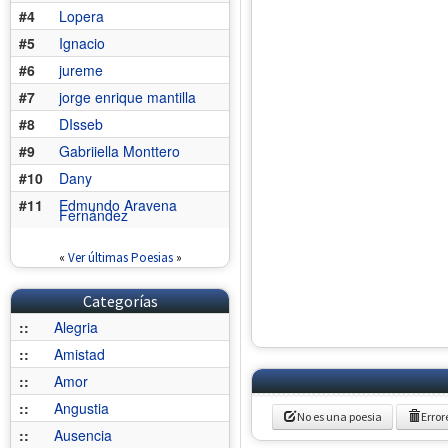
#4
Lopera
#5
Ignacio
#6
jureme
#7
jorge enrique mantilla
#8
DIsseb
#9
Gabriiella Monttero
#10
Dany
#11
Edmundo Aravena
Fernández
«
Ver últimas Poesias
»
Categorías
::
Alegria
::
Amistad
::
Amor
::
Angustia
No es una poesia
Error
::
Ausencia