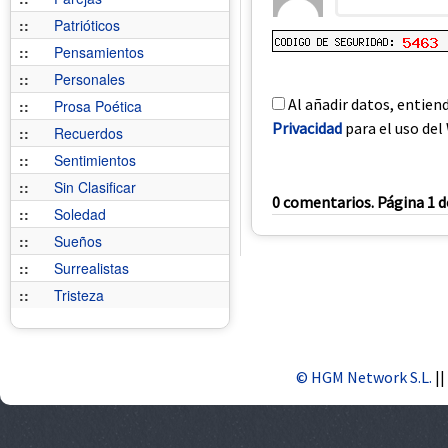
::
Patrióticos
::
Pensamientos
::
Personales
Al añadir datos, entien
::
Prosa Poética
Privacidad
para el uso del 
::
Recuerdos
::
Sentimientos
::
Sin Clasificar
0 comentarios. Página 1 d
::
Soledad
::
Sueños
::
Surrealistas
::
Tristeza
© HGM Network S.L.
||