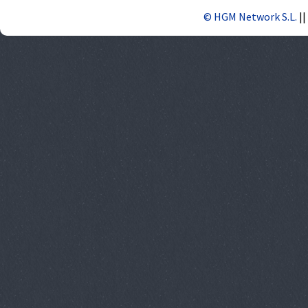
© HGM Network S.L.
||