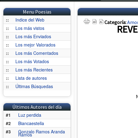
Menu Poesias
::
Indice del Web
Categoría:
Amo
REVE
::
Los más vistos
::
Los más Enviados
::
Los mejor Valorados
::
Los más Comentados
::
Los más Votados
::
Los más Recientes
::
Lista de autores
::
Últimas Búsquedas
N
Últimos Autores del día
#1
Luz perdida
#2
Biancaestella
#3
Gonzalo Ramos Aranda
Ramos