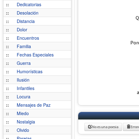
::
Dedicatorias
::
Desolación
Q
::
Distancia
::
Dolor
::
Encuentros
Por
::
Familia
::
Fechas Especiales
::
Guerra
::
Humorísticas
::
Ilusión
::
Infantiles
::
Locura
::
Mensajes de Paz
::
Miedo
::
Nostalgia
No es una poesia
Error
::
Olvido
::
Parejas