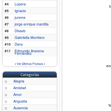
#4
Lopera
l
#5
Ignacio
#6
jureme
#7
jorge enrique mantilla
#8
DIsseb
#9
Gabriiella Monttero
#10
Dany
#11
Edmundo Aravena
Fernández
«
Ver últimas Poesias
»
en
Categorías
::
Alegria
::
Amistad
::
Amor
::
Angustia
Y
::
Ausencia