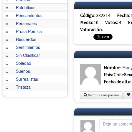
::
Patrióticos
Código:
382314
Fecha:
::
Pensamientos
Media:
10
Votos:
4
E
::
Personales
Valoración:
::
Prosa Poética
::
Recuerdos
::
Sentimientos
::
Sin Clasificar
::
Soledad
Nombre:
Mad
::
Sueños
País:
Chile
Sex
::
Surrealistas
Fecha de alta:
::
Tristeza
Ver todas sus poesías