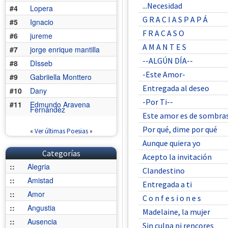
...Necesidad
#4
Lopera
G R A C I A S P A P Á
#5
Ignacio
F R A C A S O
#6
jureme
A M A N T E S
#7
jorge enrique mantilla
--ALGÚN DÍA--
#8
DIsseb
-Este Amor-
#9
Gabriiella Monttero
Entregada al deseo
#10
Dany
-Por Ti--
#11
Edmundo Aravena
Fernández
Este amor es de sombra
Por qué, dime por qué
«
Ver últimas Poesias
»
Aunque quiera yo
Categorías
Acepto la invitación
::
Alegria
Clandestino
::
Amistad
Entregada a ti
::
Amor
C o n f e s i o n e s
::
Angustia
Madelaine, la mujer
::
Ausencia
Sin culpa ni rencores