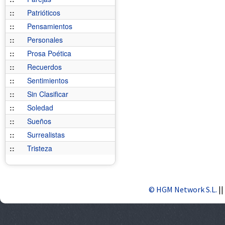
::
Patrióticos
::
Pensamientos
::
Personales
::
Prosa Poética
::
Recuerdos
::
Sentimientos
::
Sin Clasificar
::
Soledad
::
Sueños
::
Surrealistas
::
Tristeza
© HGM Network S.L.
||