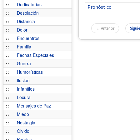
::
Dedicatorias
Pronóstico
::
Desolación
::
Distancia
← Anterior
Sigui
::
Dolor
::
Encuentros
::
Familia
::
Fechas Especiales
::
Guerra
::
Humorísticas
::
Ilusión
::
Infantiles
::
Locura
::
Mensajes de Paz
::
Miedo
::
Nostalgia
::
Olvido
::
Parejas