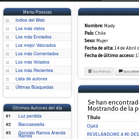
Menu Poesias
::
Indice del Web
Nombre:
Mady
::
Los más vistos
País:
Chile
::
Los más Enviados
Sexo:
Mujer
::
Los mejor Valorados
Fecha de alta:
14 de Abril 
::
Los más Comentados
Fecha de último acceso:
17
::
Los más Votados
::
Los más Recientes
Sus Poesias
Sus come
::
Lista de autores
::
Últimas Búsquedas
Se han encontrad
Mostrando de la po
Últimos Autores del día
#1
Luz perdida
Título
#2
Biancaestella
Ojalá
#3
Gonzalo Ramos Aranda
REVELÁNDOME A MI DE
Ramos